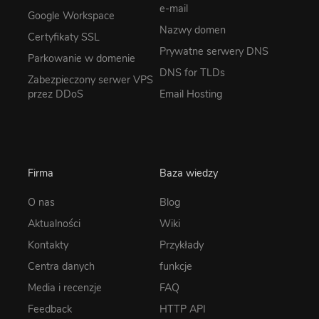
e-mail
Google Workspace
Nazwy domen
Certyfikaty SSL
Prywatne serwery DNS
Parkowanie w domenie
DNS for TLDs
Zabezpieczony serwer VPS
przez DDoS
Email Hosting
Firma
Baza wiedzy
O nas
Blog
Aktualności
Wiki
Kontakty
Przykłady
Centra danych
funkcje
Media i recenzje
FAQ
Feedback
HTTP API