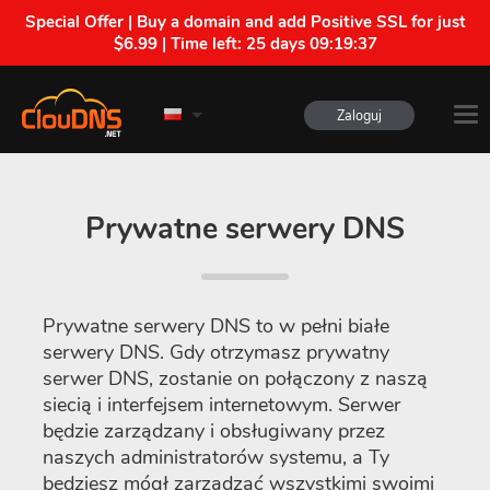
Special Offer | Buy a domain and add Positive SSL for just
$6.99 | Time left:
25 days 09:19:37
Zaloguj
Prywatne serwery DNS
Prywatne serwery DNS to w pełni białe
serwery DNS. Gdy otrzymasz prywatny
serwer DNS, zostanie on połączony z naszą
siecią i interfejsem internetowym. Serwer
będzie zarządzany i obsługiwany przez
naszych administratorów systemu, a Ty
będziesz mógł zarządzać wszystkimi swoimi