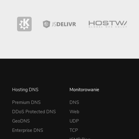
Hosting DNS
Monitorowanie
Premium DNS
DNS
DDoS Protected DNS
Web
GeoDNS
UDP
Enterprise DNS
TCP