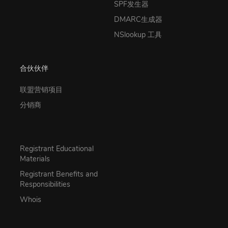
SPF发生器
DMARC生成器
NSlookup 工具
合伙伙伴
联盟营销项目
分销商
Registrant Educational
Materials
Registrant Benefits and
Responsibilities
Whois