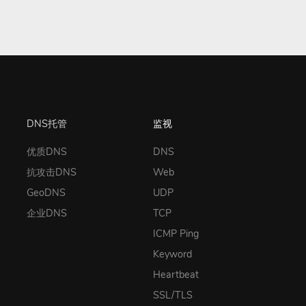
DNS托管
监视
优质DNS
DNS
抗攻击DNS
Web
GeoDNS
UDP
企业DNS
TCP
ICMP Ping
Keyword
Heartbeat
SSL/TLS