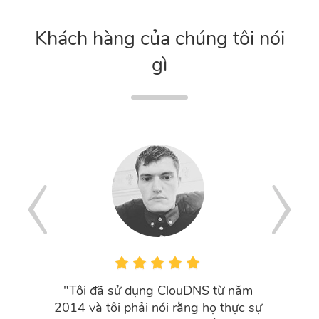
Khách hàng của chúng tôi nói
gì
"Tôi đã sử dụng ClouDNS từ năm
"Even du
2014 và tôi phải nói rằng họ thực sự
service