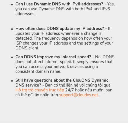
Can I use Dynamic DNS with IPv6 addresses?
- Yes,
you can use Dynamic DNS with both IPv4 and IPv6
addresses.
How often does DDNS update my IP address?
- It
updates your IP address whenever a change is
detected. The frequency depends on how often your
ISP changes your IP address and the settings of your
DDNS client.
Can DDNS improve my internet speed?
- No, DDNS
does not affect internet speed. It simply ensures that
you can access your network devices using a
consistent domain name.
Still have questions about the ClouDNS Dynamic
DNS service?
- Bạn có thể liên hệ với chúng tôi qua
Hỗ trợ trò chuyện trực tiếp
24/7 hoặc nếu muốn, bạn
có thể gửi tin nhắn trên
support@cloudns.net
.