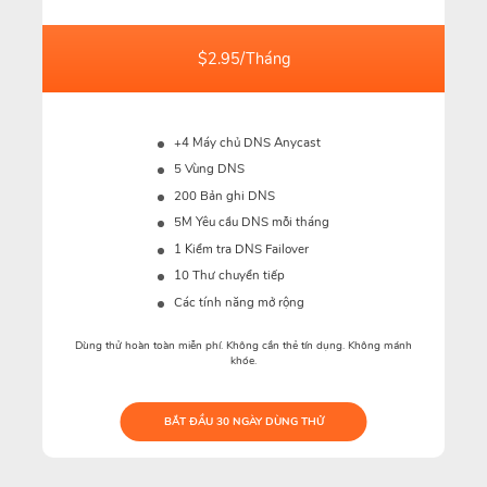
$2.95/Tháng
+4 Máy chủ DNS Anycast
5 Vùng DNS
200 Bản ghi DNS
5M
Yêu cầu DNS mỗi tháng
1 Kiểm tra DNS Failover
10 Thư chuyển tiếp
Các tính năng mở rộng
Dùng thử hoàn toàn miễn phí. Không cần thẻ tín dụng. Không mánh
khóe.
BẮT ĐẦU 30 NGÀY DÙNG THỬ