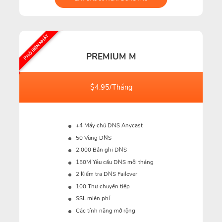
PHỔ BIẾN NHẤT
PREMIUM M
$4.95/Tháng
+4 Máy chủ DNS Anycast
50 Vùng DNS
2,000 Bản ghi DNS
150M
Yêu cầu DNS mỗi tháng
2 Kiểm tra DNS Failover
100 Thư chuyển tiếp
SSL miễn phí
Các tính năng mở rộng