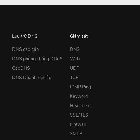
Lưu trữ DNS
Giám sát
DNS cao cấp
DNS
DNS phòng chống DDoS
Web
GeoDNS
UDP
DNS Doanh nghiệp
TCP
ICMP Ping
Keyword
Heartbeat
SSL/TLS
Firewall
SMTP