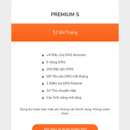
PREMIUM S
$2.95/Tháng
+4 Máy chủ DNS Anycast
5 Vùng DNS
200 Bản ghi DNS
5M
Yêu cầu DNS mỗi tháng
1 Kiểm tra DNS Failover
10 Thư chuyển tiếp
Các tính năng mở rộng
Dùng thử hoàn toàn miễn phí. Không cần thẻ tín dụng. Không mánh
khóe.
BẮT ĐẦU 30 NGÀY DÙNG THỬ