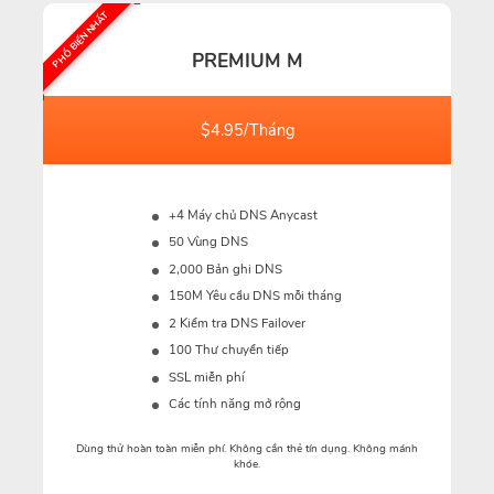
PHỔ BIẾN NHẤT
PREMIUM M
$4.95/Tháng
+4 Máy chủ DNS Anycast
50 Vùng DNS
2,000 Bản ghi DNS
150M
Yêu cầu DNS mỗi tháng
2 Kiểm tra DNS Failover
100 Thư chuyển tiếp
SSL miễn phí
Các tính năng mở rộng
Dùng thử hoàn toàn miễn phí. Không cần thẻ tín dụng. Không mánh
khóe.