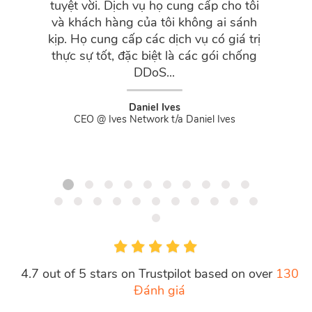
tuyệt vời. Dịch vụ họ cung cấp cho tôi
tier. I'
và khách hàng của tôi không ai sánh
but ver
kịp. Họ cung cấp các dịch vụ có giá trị
q
thực sự tốt, đặc biệt là các gói chống
DDoS...
Daniel Ives
CEO @ Ives Network t/a Daniel Ives
4.7 out of 5 stars on Trustpilot based on over
130
Đánh giá