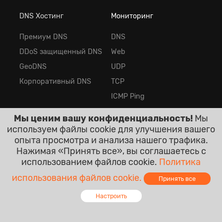
DNS Хостинг
Мониторинг
Премиум DNS
DNS
DDoS защищенный DNS
Web
GeoDNS
UDP
Корпоративный DNS
TCP
ICMP Ping
Keyword
Мы ценим вашу конфиденциальность!
Мы
Heartbeat
используем файлы cookie для улучшения вашего
опыта просмотра и анализа нашего трафика.
SSL/TLS
Нажимая «Принять все», вы соглашаетесь с
Firewall
использованием файлов cookie.
Политика
SMTP
использования файлов cookie.
Принять все
Streaming
Настроить
IMAP
Online - Live Chat