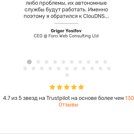
либо проблемы, их автономные
отли
службы будут работать. Именно
кото
поэтому я обратился к ClouDNS...
за
Grigor Yosifov
CEO @ Forci Web Consulting Ltd
И
4.7 из 5 звезд на Trustpilot на основе более чем
130
Отзывы