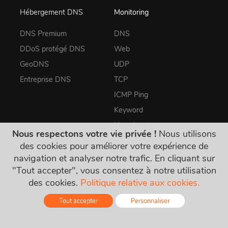
Hébergement DNS
Monitoring
DNS Premium
DNS
DDoS protégé DNS
Web
GeoDNS
UDP
Entreprise DNS
TCP
ICMP Ping
Keyword
Heartbeat
Nous respectons votre vie privée !
Nous utilisons
SSL/TLS
des cookies pour améliorer votre expérience de
Firewall
navigation et analyser notre trafic. En cliquant sur
"Tout accepter", vous consentez à notre utilisation
SMTP
des cookies.
Politique relative aux cookies.
Streaming
Tout accepter
Personnaliser
IMAP
Online - Live Chat