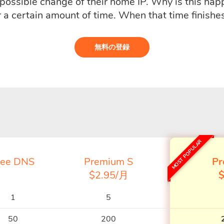
e possible change of their home IP. Why is this ha
r a certain amount of time. When that time finishes
無料の登録
MOST POPULAR
ree DNS
Premium S
Pr
$2.95/月
$
1
5
50
200