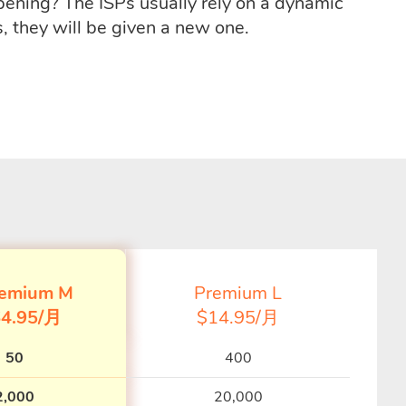
ppening? The ISPs usually rely on a dynamic
, they will be given a new one.
emium M
Premium L
4.95/月
$14.95/月
50
400
2,000
20,000