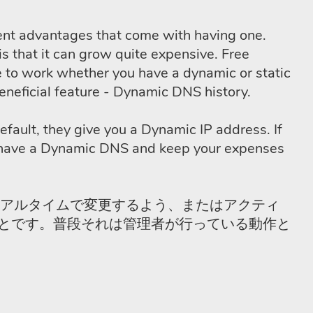
erent advantages that come with having one.
is that it can grow quite expensive. Free
 to work whether you have a dynamic or static
eneficial feature - Dynamic DNS history.
efault, they give you a Dynamic IP address. If
t to have a Dynamic DNS and keep your expenses
リアルタイムで変更するよう、またはアクティ
ことです。普段それは管理者が行っている動作と