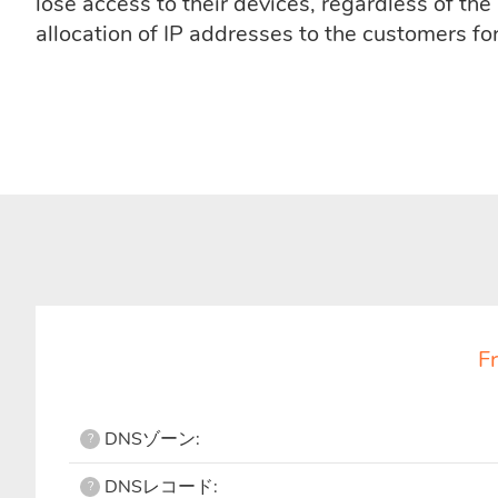
lose access to their devices, regardless of th
allocation of IP addresses to the customers fo
F
DNSゾーン:
?
DNSレコード:
?