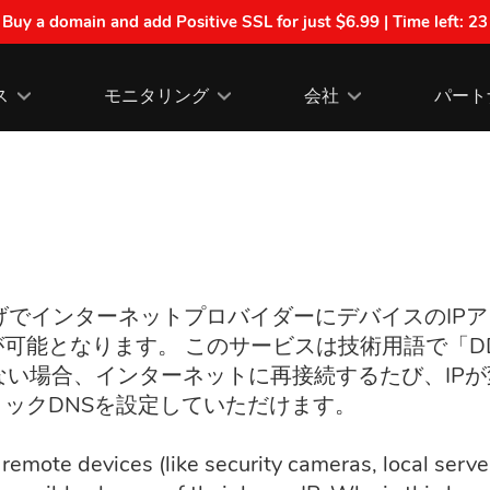
| Buy a domain and add Positive SSL for just $6.99 | Time left:
23
ス
モニタリング
会社
パート
かげでインターネットプロバイダーにデバイスのIP
可能となります。 このサービスは技術用語で「DD
いない場合、インターネットに再接続するたび、IP
ックDNSを設定していただけます。
remote devices (like security cameras, local serv