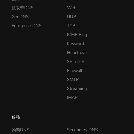
抗攻擊DNS
Web
GeoDNS
UDP
Enterprise DNS
TCP
ICMP Ping
Keyword
Heartbeat
SSL/TLS
Firewall
SMTP
Streaming
IMAP
服務
動態DNS
Secondary DNS