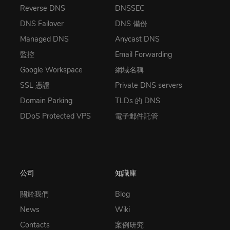
Reverse DNS
DNSSEC
DNS Failover
DNS 備份
Managed DNS
Anycast DNS
監控
Email Forwarding
Google Workspace
網域名稱
SSL 憑證
Private DNS servers
Domain Parking
TLDs 的 DNS
DDoS Protected VPS
電子郵件託管
公司
知識庫
關於我們
Blog
News
Wiki
Contacts
案例研究