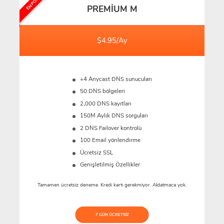
PREMIUM M
$4.95/Ay
+4 Anycast DNS sunucuları
50 DNS bölgeleri
2,000 DNS kayıtları
150M
Aylık DNS sorguları
2 DNS Failover kontrolü
100 Email yönlendirme
Ücretsiz SSL
Genişletilmiş Özellikler
Tamamen ücretsiz deneme. Kredi kartı gerekmiyor. Aldatmaca yok.
7 GÜN ÜCRETSIZ