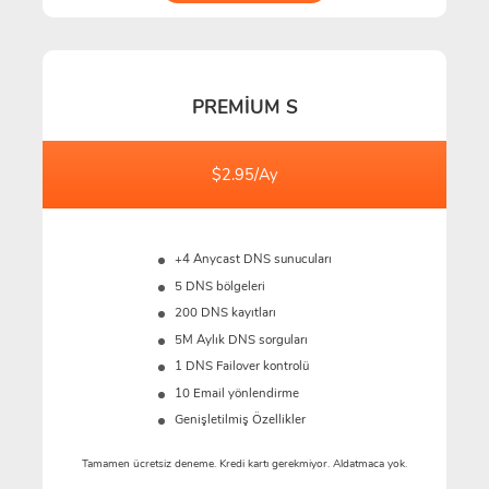
PREMIUM S
$2.95/Ay
+4 Anycast DNS sunucuları
5 DNS bölgeleri
200 DNS kayıtları
5M
Aylık DNS sorguları
1 DNS Failover kontrolü
10 Email yönlendirme
Genişletilmiş Özellikler
Tamamen ücretsiz deneme. Kredi kartı gerekmiyor. Aldatmaca yok.