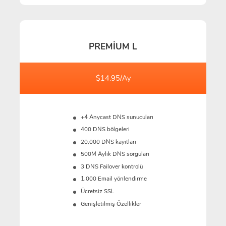
PREMIUM L
$14.95/Ay
+4 Anycast DNS sunucuları
400 DNS bölgeleri
20,000 DNS kayıtları
500M
Aylık DNS sorguları
3 DNS Failover kontrolü
1,000 Email yönlendirme
Ücretsiz SSL
Genişletilmiş Özellikler