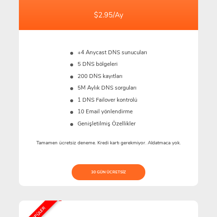
$2.95/Ay
+4 Anycast DNS sunucuları
5 DNS bölgeleri
200 DNS kayıtları
5M
Aylık DNS sorguları
1 DNS Failover kontrolü
10 Email yönlendirme
Genişletilmiş Özellikler
Tamamen ücretsiz deneme. Kredi kartı gerekmiyor. Aldatmaca yok.
30 GÜN ÜCRETSIZ
EN POPÜLER