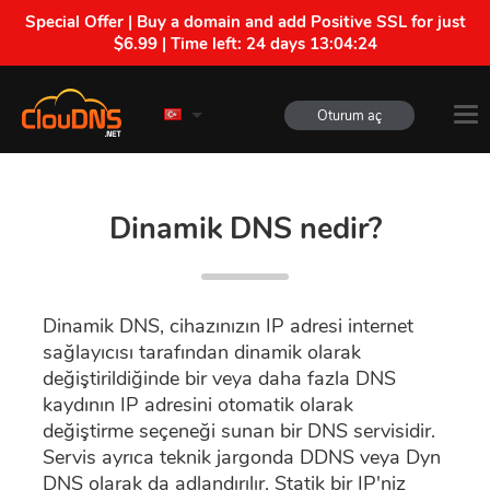
Special Offer | Buy a domain and add Positive SSL for just
$6.99 | Time left:
24 days 13:04:23
Oturum aç
Dinamik DNS nedir?
Dinamik DNS, cihazınızın IP adresi internet
sağlayıcısı tarafından dinamik olarak
değiştirildiğinde bir veya daha fazla DNS
kaydının IP adresini otomatik olarak
değiştirme seçeneği sunan bir DNS servisidir.
Servis ayrıca teknik jargonda DDNS veya Dyn
DNS olarak da adlandırılır. Statik bir IP'niz