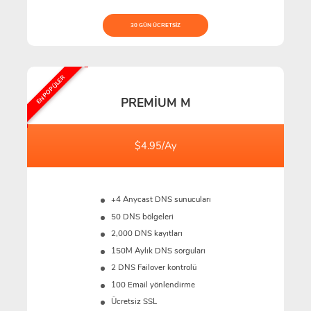
30 GÜN ÜCRETSIZ
EN POPÜLER
PREMIUM M
$4.95/Ay
+4 Anycast DNS sunucuları
50 DNS bölgeleri
2,000 DNS kayıtları
150M
Aylık DNS sorguları
2 DNS Failover kontrolü
100 Email yönlendirme
Ücretsiz SSL