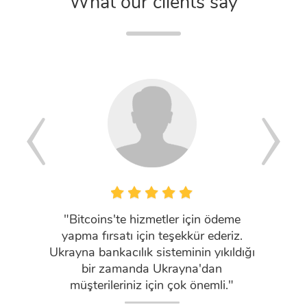
What our clients say
"Bitcoins'te hizmetler için ödeme
"ClouDN
yapma fırsatı için teşekkür ederiz.
DNS se
Ukrayna bankacılık sisteminin yıkıldığı
were ho
bir zamanda Ukrayna'dan
server
müşterileriniz için çok önemli."
busi
altern