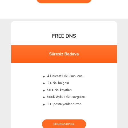
FREE DNS
Süresiz Bedava
4 Unicast DNS sunucusu
1 DNS bölgesi
50 DNS kayıtları
500K
Aylık DNS sorguları
1 E-posta yönlendirme
ÜCRETSIZ KAYDOL