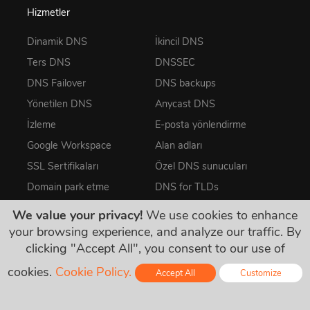
Hizmetler
Dinamik DNS
İkincil DNS
Ters DNS
DNSSEC
DNS Failover
DNS backups
Yönetilen DNS
Anycast DNS
İzleme
E-posta yönlendirme
Google Workspace
Alan adları
SSL Sertifikaları
Özel DNS sunucuları
Domain park etme
DNS for TLDs
DDoS Korumalı VPS
Email Hosting
We value your privacy!
We use cookies to enhance
your browsing experience, and analyze our traffic. By
clicking "Accept All", you consent to our use of
cookies.
Cookie Policy.
Accept All
Customize
Kurumsal
Kaynaklar
Online - Live Chat