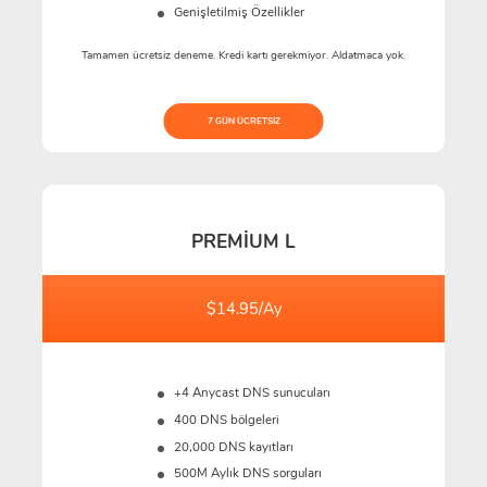
Genişletilmiş Özellikler
Tamamen ücretsiz deneme. Kredi kartı gerekmiyor. Aldatmaca yok.
7 GÜN ÜCRETSIZ
PREMIUM L
$14.95/Ay
+4 Anycast DNS sunucuları
400 DNS bölgeleri
20,000 DNS kayıtları
500M
Aylık DNS sorguları