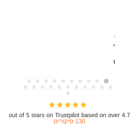
GoDaddy,
י ספקי
DN
טיביים
תי את
ClouDNS. לא.
. להיות.
יותר...״
Phillip 
4.7 out of 5 stars on Trustpilot based on over
130 סיקורים