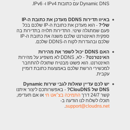
Dynamic DNS עם כתובות IPv4 ו- IPv6.
באיזו תדירות DDNS מעדכן את כתובת ה-IP
שלי?
- הוא מעדכן את כתובת ה-IP שלכם בכל
פעם שמתגלה שינוי. התדירות תלויה בתדירות בה
ספקית האינטרנט שלכם משנה את כתובת ה-IP
שלכם ובהגדרות לקוח ה-DDNS שלכם.
האם DDNS יכול לשפר את מהירות
האינטרנט?
- לא, DDNS לא משפיע על מהירות
האינטרנט. הוא פשוט מבטיח שתוכלו להתחבר
למכשירי הרשת שלכם באמצעות כתובת דומיין
עקבית.
יש לכם עדיין שאלות לגבי שירות Dynamic
DNS של ClouDNS?
- באפשרותכם ליצור איתנו
קשר 24/7 דרך
התמיכה בצ׳אט חי
או אם תעדיפו,
תוכלו לשלוח לנו הודעה ב-
.
support@cloudns.net