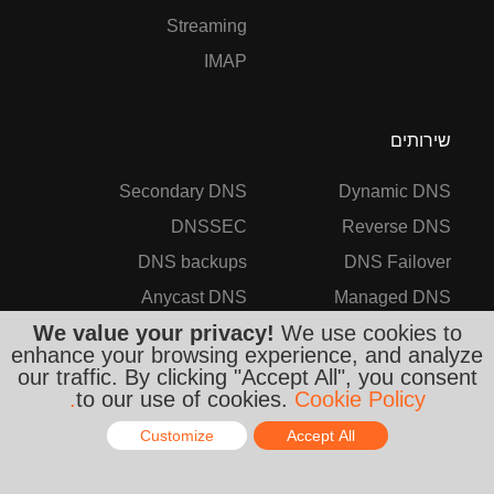
Streaming
IMAP
שירותים
Secondary DNS
Dynamic DNS
DNSSEC
Reverse DNS
DNS backups
DNS Failover
Anycast DNS
Managed DNS
We value your privacy!
We use cookies to
ניטור
הפניית דוא״ל
enhance your browsing experience, and analyze
Google Workspace
שמות דומיין
our traffic. By clicking "Accept All", you consent
to our use of cookies.
Cookie Policy.
תעודות SSL
שרתי DNS פרטיים
Customize
Accept All
חניית דומיין
DNS עבור TLD
Email Hosting
DDoS Protected VPS
Online - Live Chat