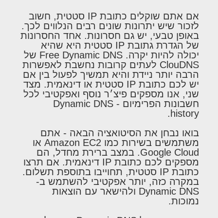
אם אתם שוקלים כתובת IP סטטית, חשוב
לזכור שיש יתרונות שונים רבים הנלווים לכך.
באופן טבעי, יש גם חסרונות. אחד החסרונות
של הגדרת גתובת IP סטטית היא שהיא
יכולה להיות יקרה. Free Dynamic DNS של
ClouDNS לעתים קרובות נחשבת לאפשרות
הרבה יותר ניידת והיא תמשיך לפעול בין אם
יש לכם כתובת IP סטטית או דינאמית. מצד
שני, אנו מספקים פיצ׳ר נוסף ואפקטיבי לכל
חשבונות הפרימיום - Dynamic DNS
history.
בואו נבחן את הסיטואציה הבאה - אתם
משתמשים בשירות כמו Amazon EC2 או
Google Cloud. במצב ברירת מחדל, הם
מספקים לכם כתובת IP דינאמית. אם תרצו
כתובת IP סטטית, תחוייבו בתוספת תשלום.
במקרה כזה, יותר אפקטיבי להשתמש ב-
Dynamic DNS ולהישאר עם הוצאות
נמוכות.