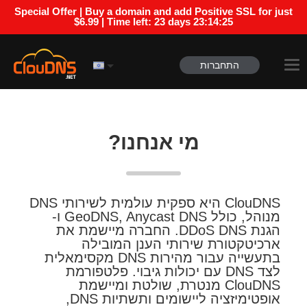
Special Offer | Buy a domain and add Positive SSL for just
$6.99 | Time left:
23 days 23:14:25
התחברות
מי אנחנו?
ClouDNS היא ספקית עולמית לשירותי DNS
מנוהל, כולל GeoDNS, Anycast DNS ו-
הגנת DDoS DNS. החברה מיישמת את
ארכיטקטורת שירותי הענן המובילה
בתעשייה עבור מהירות DNS מקסימאלית
לצד DNS עם יכולות גיבוי. פלטפורמת
ClouDNS מנטרת, שולטת ומיישמת
אופטימיזציה ליישומים ותשתיות DNS,