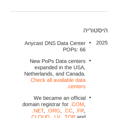
היסטוריה
2025
Anycast DNS Data Center
POPs: 66
New PoPs Data centers
expanded in the USA,
Netherlands, and Canada.
Check all available data
centers.
We became an official
domain registrar for
.COM
,
.NET
,
.ORG
,
.CC
,
.FR
,
.CLOUD
,
.LV
,
.TOP
and