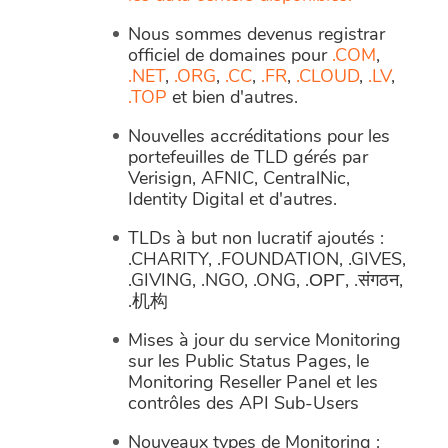
Nous sommes devenus registrar
officiel de domaines pour
.COM
,
.NET
,
.ORG
,
.CC
,
.FR
,
.CLOUD
,
.LV
,
.TOP
et bien d'autres.
Nouvelles accréditations pour les
portefeuilles de TLD gérés par
Verisign, AFNIC, CentralNic,
Identity Digital et d'autres.
TLDs à but non lucratif ajoutés :
.CHARITY, .FOUNDATION, .GIVES,
.GIVING, .NGO, .ONG, .ОРГ, .संगठन,
.机构
Mises à jour du service Monitoring
sur les Public Status Pages, le
Monitoring Reseller Panel et les
contrôles des API Sub-Users
Nouveaux types de Monitoring :