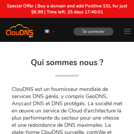
Special Offer | Buy a domain and add Positive SSL for just
$6.99 | Time left:
25 days 17:40:01
Se connecter
Qui sommes nous ?
ClouDNS est un fournisseur mondiale de
services DNS gérés, y compris GeoDNS,
Anycast DNS et DNS protégés. La société met
en œuvre un service de Cloud d'architecture la
plus performante du secteur pour une vitesse
et une redondance de DNS maximales. La
plate-forme ClouDNS surveille, contrôle et