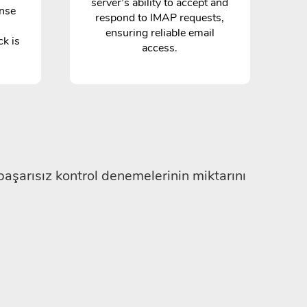
server’s ability to accept and
onse
respond to IMAP requests,
ensuring reliable email
ck is
access.
aşarısız kontrol denemelerinin miktarını