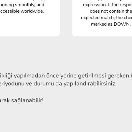
unning smoothly, and
expression. If the resp
accessible worldwide.
does not contain the
expected match, the che
marked as DOWN.
kliği yapılmadan önce yerine getirilmesi gereken b
periyodunu ve durumu da yapılandırabilirsiniz.
rak sağlanabilir!