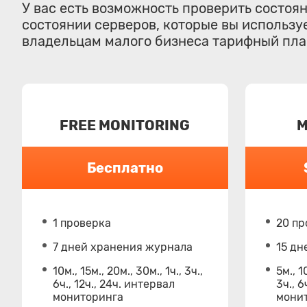
У вас есть возможность проверить состоя
состоянии серверов, которые вы используе
владельцам малого бизнеса тарифный план
FREE MONITORING
M
Бесплатно
1 проверка
20 пр
7 дней хранения журнала
15 дн
10м., 15м., 20м., 30м., 1ч., 3ч.,
5м., 1
6ч., 12ч., 24ч. интервал
3ч., 6
мониторинга
мони