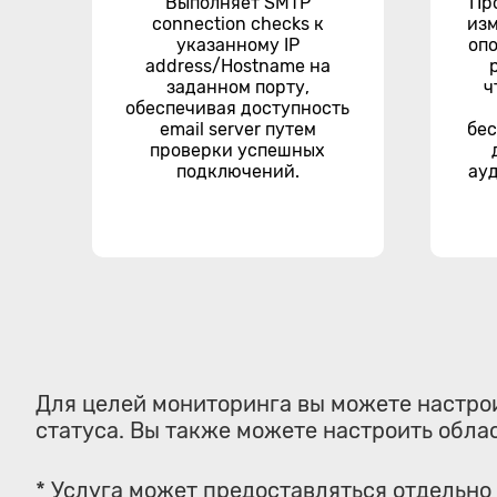
Выполняет SMTP
Пр
connection checks к
изм
указанному IP
оп
address/Hostname на
заданном порту,
ч
обеспечивая доступность
email server путем
бе
проверки успешных
подключений.
ау
Для целей мониторинга вы можете настро
статуса. Вы также можете настроить обла
* Услуга может предоставляться отдельно