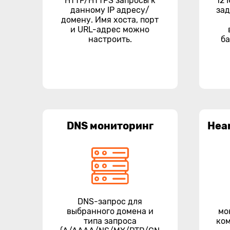
HTTP/HTTPS запросы к
12 
данному IP адресу/
зад
домену. Имя хоста, порт
и URL-адрес можно
настроить.
ба
DNS мониторинг
Hea
DNS-запрос для
выбранного домена и
мо
типа запроса
ком