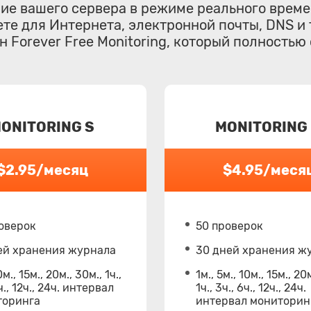
ние вашего сервера в режиме реального врем
те для Интернета, электронной почты, DNS и 
 Forever Free Monitoring, который полностью 
ONITORING S
MONITORING
$2.95/месяц
$4.95/меся
оверок
50 проверок
ей хранения журнала
30 дней хранения ж
0м., 15м., 20м., 30м., 1ч.,
1м., 5м., 10м., 15м., 20
ч., 12ч., 24ч. интервал
1ч., 3ч., 6ч., 12ч., 24ч.
торинга
интервал мониторин