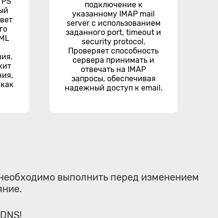
TPS
подключение к
ый
указанному IMAP mail
твет
server с использованием
го
заданного port, timeout и
TML
security protocol.
Проверяет способность
ия.
сервера принимать и
жит
отвечать на IMAP
ния,
запросы, обеспечивая
 как
надежный доступ к email.
 необходимо выполнить перед изменением
яние.
 DNS!