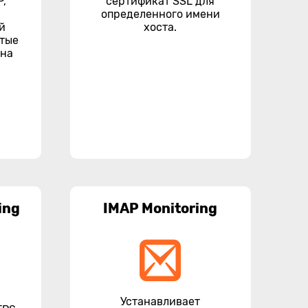
P,
сертификат SSL для
определенного имени
й
хоста.
ытые
 на
ing
IMAP Monitoring
Устанавливает