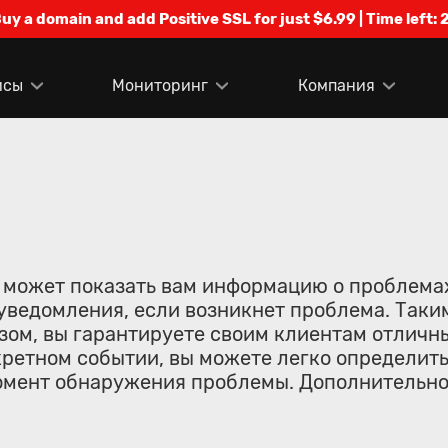
Buy a domain and add Positive SSL for just $6.99 | Time left:
2
исы
Мониторинг
Компания
 может показать вам информацию о проблемах
уведомления, если возникнет проблема. Таки
зом, вы гарантируете своим клиентам отличн
ретном событии, вы можете легко определить
 момент обнаружения проблемы. Дополнительн