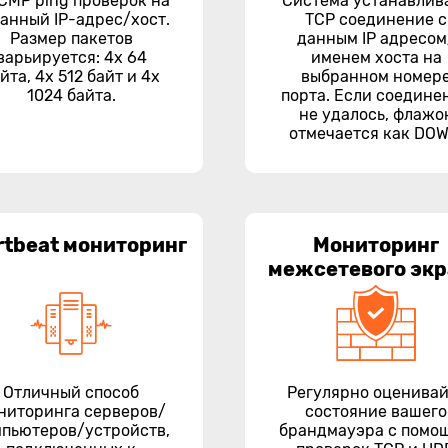
ICMP ping проверок на
Система устанавлив
анный IP-адрес/хост.
TCP соединение с
Размер пакетов
данным IP адресом
варьируется: 4x 64
именем хоста на
йта, 4x 512 байт и 4x
выбранном номер
1024 байта.
порта. Если соедине
не удалось, флажо
отмечается как DOW
rtbeat мониторинг
Мониторинг
межсетевого эк
Отличный способ
Регулярно оценива
ниторинга серверов/
состояние вашего
пьютеров/устройств,
брандмауэра с помо