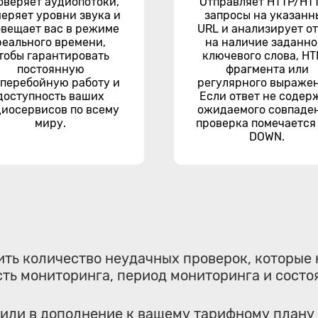
оверяет аудиопотоки,
Отправляет HTTP/HT
еряет уровни звука и
запросы на указанн
овещает вас в режиме
URL и анализирует о
реального времени,
на наличие заданно
тобы гарантировать
ключевого слова, H
постоянную
фрагмента или
сперебойную работу и
регулярного выражен
доступность ваших
Если ответ не содер
диосервисов по всему
ожидаемого совпаде
миру.
проверка помечается
DOWN.
ить количество неудачных проверок, которые
сть мониторинга, период мониторинга и состо
 или в дополнение к вашему тарифному плану