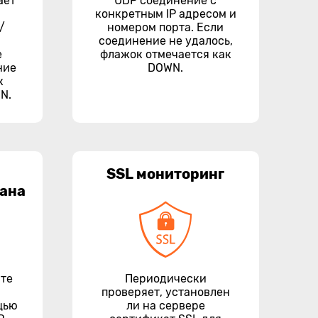
ает
UDP соединение с
конкретным IP адресом и
/
номером порта. Если
соединение не удалось,
е
флажок отмечается как
ние
DOWN.
к
N.
SSL мониторинг
рана
йте
Периодически
проверяет, установлен
щью
ли на сервере