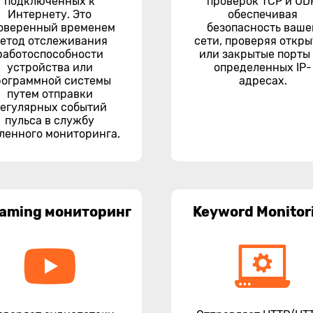
подключенных к
проверок TCP и UD
Интернету. Это
обеспечивая
оверенный временем
безопасность ваше
етод отслеживания
сети, проверяя откр
работоспособности
или закрытые порты
устройства или
определенных IP-
рограммной системы
адресах.
путем отправки
егулярных событий
пульса в службу
ленного мониторинга.
eaming мониторинг
Keyword Monitor