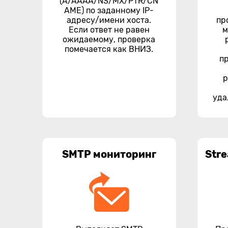
(A/AAAA/NS/MX/PTR/CN
AME) по заданному IP-
адресу/имени хоста.
пр
Если ответ не равен
м
ожидаемому, проверка
помечается как ВНИЗ.
п
р
уда
SMTP мониторинг
Str