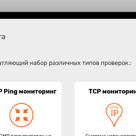
га
атляющий набор различных типов проверок.:
P Ping мониторинг
TCP монитори