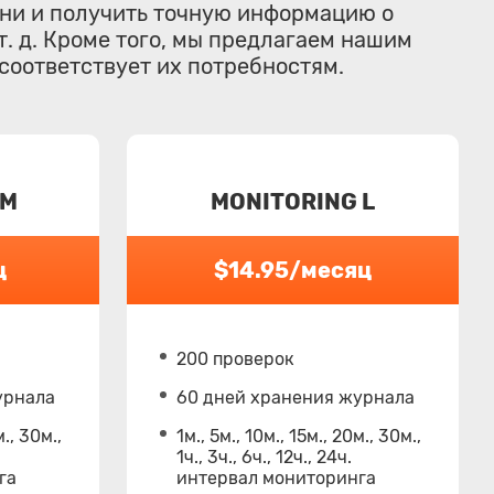
ени и получить точную информацию о
т. д. Кроме того, мы предлагаем нашим
соответствует их потребностям.
 M
MONITORING L
ц
$14.95/месяц
200 проверок
урнала
60 дней хранения журнала
м., 30м.,
1м., 5м., 10м., 15м., 20м., 30м.,
1ч., 3ч., 6ч., 12ч., 24ч.
га
интервал мониторинга