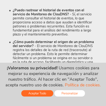
¿Puedo rastrear el historial de eventos con el
servicio de Monitoreo de ClouDNS?
- Sí, el servicio
permite consultar el historial de eventos, lo que
proporciona acceso a datos que ayudan a identificar
patrones o problemas recurrentes. Esta función es
fundamental para el análisis del rendimiento a largo
plazo y el mantenimiento preventivo.
¿Cómo puedo determinar el origen de un problema
del servidor?
- El servicio de Monitoreo de ClouDNS
registra los detalles de la ruta de red (traceroute) al
detectar un problema. Esto le permite determinar
fácilmente si un problema se origina en su servidor o
en la ruta de acceso, facilitando un diagnóstico y una
resolución más rápidos.
¡Valoramos su privacidad!
Usamos cookies para
mejorar su experiencia de navegación y analizar
¿Puedo monitorear servidores ubicados en
diferentes regiones geográficas?
- Sí, el servicio de
nuestro tráfico. Al hacer clic en "Aceptar Todo",
Monitoreo soporta servidores ubicados en múltiples
acepta nuestro uso de cookies.
Política de cookies.
regiones geográficas, lo que permite a las empresas
con presencia global garantizar que sus servidores
estén operativos y accesibles desde cualquier parte del
Aceptar Todo
Personalizar
mundo.
Online - Live Chat