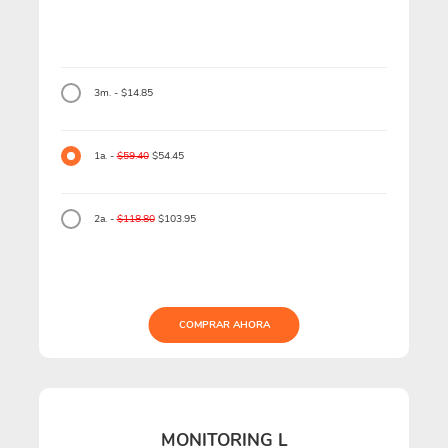
3m. - $14.85
1a. -
$59.40
$54.45
2a. -
$118.80
$103.95
COMPRAR AHORA
MONITORING L