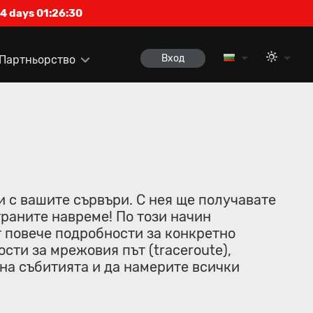
4 days 01:26:29
Вход
Партньорство
и с вашите сървъри. С нея ще получавате
траните навреме! По този начин
 повече подробности за конкретно
сти за мрежовия път (traceroute),
на събитията и да намерите всички