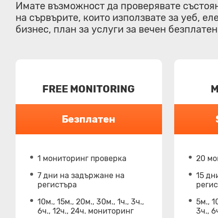
Имате възможност да проверявате състоян
на сървърите, които използвате за уеб, е
бизнес, план за услуги за вечен безплате
FREE MONITORING
M
Безплатен
1 мониторинг проверка
20 м
7 дни на задържане на
15 дн
регистъра
реги
10м., 15м., 20м., 30м., 1ч., 3ч.,
5м., 1
6ч., 12ч., 24ч. мониторинг
3ч., 6