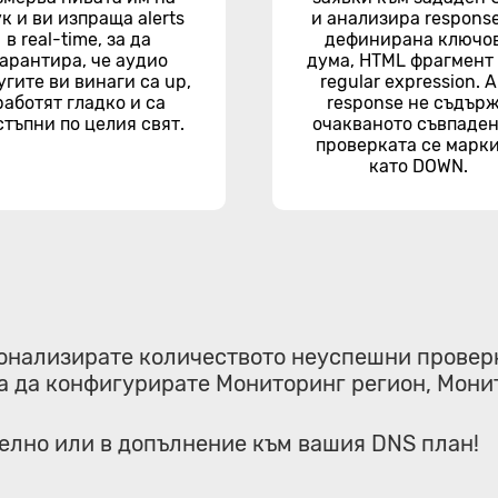
ук и ви изпраща alerts
и анализира response
в real-time, за да
дефинирана ключо
гарантира, че аудио
дума, HTML фрагмент
угите ви винаги са up,
regular expression. 
работят гладко и са
response не съдър
стъпни по целия свят.
очакваното съвпаден
проверката се марк
като DOWN.
онализирате количеството неуспешни проверк
а да конфигурирате Мониторинг регион, Мони
делно или в допълнение към вашия DNS план!