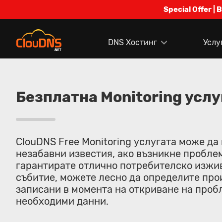
Special Offer | 
DNS Хостинг
Услу
Безплатна Monitoring услу
ClouDNS Free Monitoring услугата може да
незабавни известия, ако възникне проблем
гарантирате отлично потребителско изжив
събитие, можете лесно да определите прои
записани в момента на откриване на проб
необходими данни.