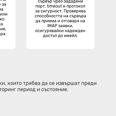
сървър чрез зададени
 за
порт, timeout и протокол
ва
за сигурност. Проверява
 или
способността на сървъра
Ако
да приема и отговаря на
жа
IMAP заявки,
ие,
осигурявайки надежден
ира
достъп до имейл.
и, които трябва да се извършат преди
торинг период и състояние.