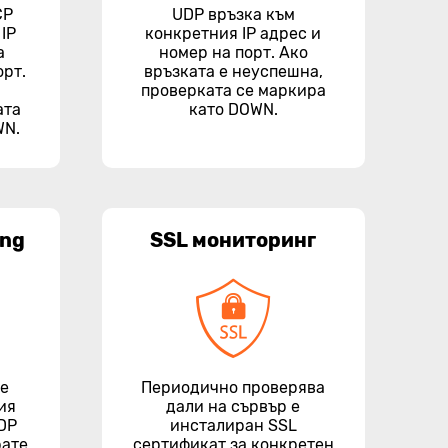
CP
UDP връзка към
IP
конкретния IP адрес и
а
номер на порт. Ако
орт.
връзката е неуспешна,
проверката се маркира
ата
като DOWN.
WN.
ing
SSL мониторинг
те
Периодично проверява
ия
дали на сървър е
UDP
инсталиран SSL
рате
сертификат за конкретен