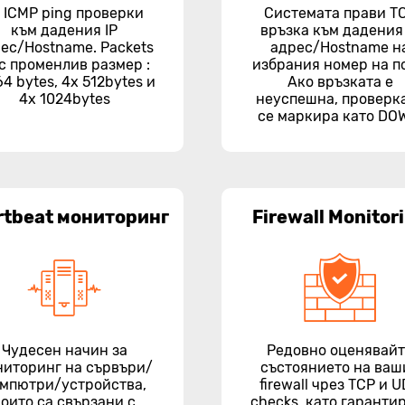
2 ICMP ping проверки
Системата прави T
към дадения IP
връзка към дадения 
ес/Hostname. Packets
адрес/Hostname н
 с променлив размер :
избрания номер на п
64 bytes, 4x 512bytes и
Ако връзката е
4x 1024bytes
неуспешна, проверк
се маркира като DO
rtbeat мониторинг
Firewall Monitor
Чудесен начин за
Редовно оценявай
ниторинг на сървъри/
състоянието на ваш
мпютри/устройства,
firewall чрез TCP и 
които са свързани с
checks, като гаранти