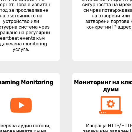
ернет. Това е изпитан
сигурността на мреж
тод за проследяване
си чрез потвърждав
на състоянието на
на отворени или
устройство или
затворени портове 
фтуерна система чрез
конкретни IP адрес
ращане на регулярни
eartbeat events към
далечена monitoring
услуга.
eaming Monitoring
Мониторинг на кл
думи
верява аудио потоци,
Изпраща HTTP/HTT
змерва нивата им на
заявки към зададен 