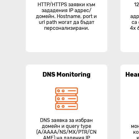
HTTP/HTTPS заявки към
1
зададения IP адрес/
домейн. Hostname, port и
адр
url path могат да бъдат
са
персонализирани.
4x 
DNS Monitoring
Hea
DNS заявка за избран
домейн и query type
мо
(A/AAAA/NS/MX/PTR/CN
ко
AME) на дадения IP