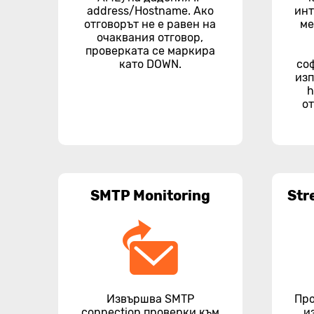
address/Hostname. Ако
инт
отговорът не е равен на
ме
очаквания отговор,
проверката се маркира
като DOWN.
со
изп
h
от
SMTP Monitoring
Str
Извършва SMTP
Про
connection проверки към
и