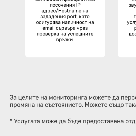
посочения IP
зв
адрес/Hostname на
зададения port, като
осигурява наличност на
усл
email сървъра чрез
проверка на успешните
до
връзки.
За целите на мониторинга можете да перс
промяна на състоянието. Можете също так
* Услугата може да бъде предоставена от