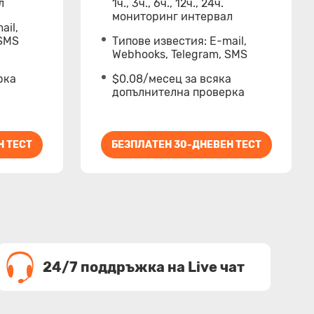
л
1ч., 3ч., 6ч., 12ч., 24ч.
мониторинг интервал
ail,
 SMS
Типове известия: Е-mail,
Webhooks, Telegram, SMS
рка
$0.08/месец за всяка
допълнителна проверка
Н ТЕСТ
БЕЗПЛАТЕН 30-ДНЕВЕН ТЕСТ
24/7 поддръжка на Live чат