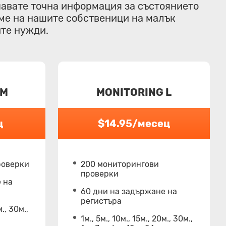
чавате точна информация за състоянието
аме на нашите собственици на малък
ите нужди.
 M
MONITORING L
ц
$14.95/месец
роверки
200 мониторингови
проверки
 на
60 дни на задържане на
регистъра
м., 30м.,
1м., 5м., 10м., 15м., 20м., 30м.,