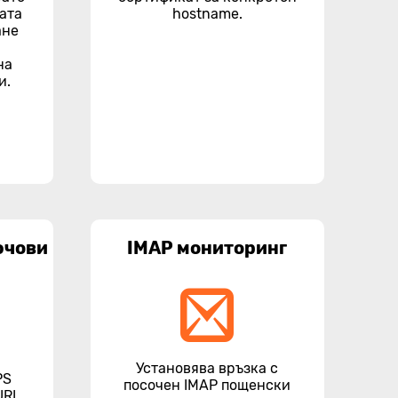
ата
hostname.
ане
на
и.
ючови
IMAP мониторинг
Установява връзка с
PS
посочен IMAP пощенски
URL