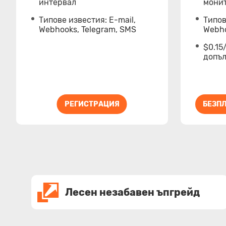
интервал
мони
Типове известия: Е-mail,
Типов
Webhooks, Telegram, SMS
Webho
$0.15
допъ
РЕГИСТРАЦИЯ
БЕЗПЛ
Лесен незабавен ъпгрейд