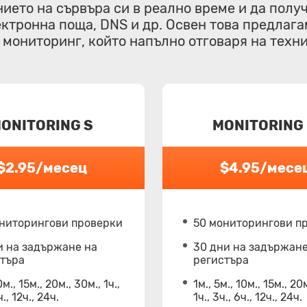
ието на сървъра си в реално време и да полу
лектронна поща, DNS и др. Освен това предлаг
н мониторинг, който напълно отговаря на техн
ONITORING S
MONITORING
$2.95/месец
$4.95/месе
ониторингови проверки
50 мониторингови п
и на задържане на
30 дни на задържане
стъра
регистъра
0м., 15м., 20м., 30м., 1ч.,
1м., 5м., 10м., 15м., 20
ч., 12ч., 24ч.
1ч., 3ч., 6ч., 12ч., 24ч.