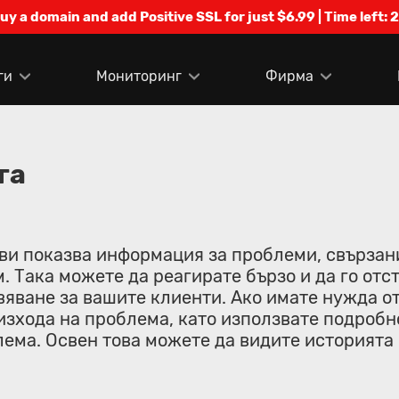
Buy a domain and add Positive SSL for just $6.99 | Time left:
2
ги
Мониторинг
Фирма
га
 ви показва информация за проблеми, свързан
. Така можете да реагирате бързо и да го отс
яване за вашите клиенти. Ако имате нужда от
зхода на проблема, като използвате подробно
лема. Освен това можете да видите историята 