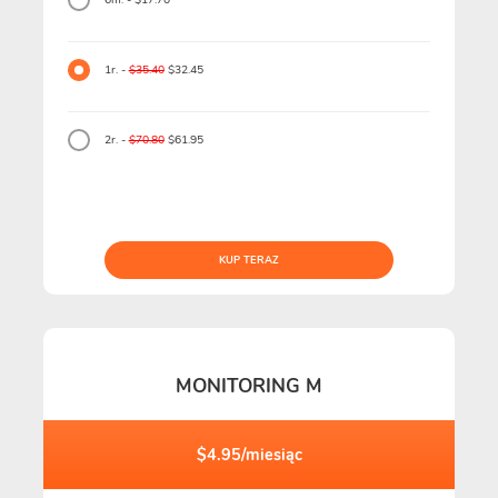
1r. -
$35.40
$32.45
2r. -
$70.80
$61.95
KUP TERAZ
MONITORING M
$4.95/miesiąc