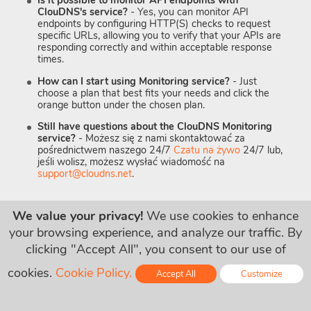
Is it possible to monitor API endpoints with
ClouDNS's service?
- Yes, you can monitor API
endpoints by configuring HTTP(S) checks to request
specific URLs, allowing you to verify that your APIs are
responding correctly and within acceptable response
times.
How can I start using Monitoring service?
- Just
choose a plan that best fits your needs and click the
orange button under the chosen plan.
Still have questions about the ClouDNS Monitoring
service?
- Możesz się z nami skontaktować za
pośrednictwem naszego 24/7
Czatu na żywo
24/7 lub,
jeśli wolisz, możesz wysłać wiadomość na
support@cloudns.net
.
We value your privacy!
We use cookies to enhance
your browsing experience, and analyze our traffic. By
clicking "Accept All", you consent to our use of
Zaufany przez:
cookies.
Cookie Policy.
Accept All
Customize
Online - Live Chat