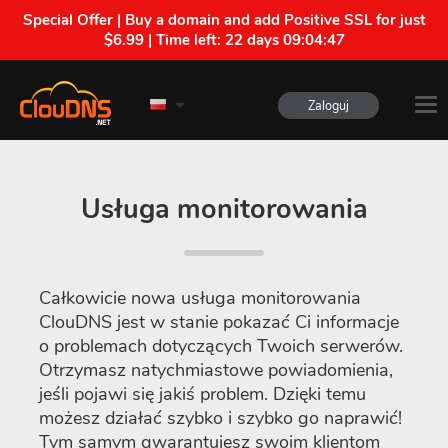
Special Offer | Buy a domain and add Positive SSL for just
$6.99 | Time left:
22 days 09:04:46
Zaloguj
Usługa monitorowania
Całkowicie nowa usługa monitorowania
ClouDNS jest w stanie pokazać Ci informacje
o problemach dotyczących Twoich serwerów.
Otrzymasz natychmiastowe powiadomienia,
jeśli pojawi się jakiś problem. Dzięki temu
możesz działać szybko i szybko go naprawić!
Tym samym gwarantujesz swoim klientom