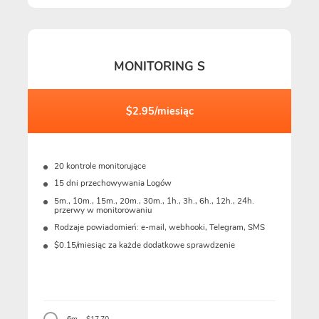
MONITORING S
$2.95/miesiąc
20 kontrole monitorujące
15 dni przechowywania Logów
5m., 10m., 15m., 20m., 30m., 1h., 3h., 6h., 12h., 24h.
przerwy w monitorowaniu
Rodzaje powiadomień: e-mail, webhooki, Telegram, SMS
$0.15/miesiąc za każde dodatkowe sprawdzenie
6m. - $17.70