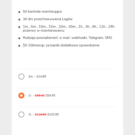
50 kontrole monitorujące
30 dni przechowywania Logów
1m., 5m., 10m., 15m., 20m., 30m., 1h., 3h., 6h., 12h., 24h.
przerwy w monitorowaniu
Rodzaje powiadomień: e-mail, webhooki, Telegram, SMS
$0.10/miesiąc za każde dodatkowe sprawdzenie
3m. - $14.85
1r. -
$59.40
$54.45
2r. -
$118.80
$103.95