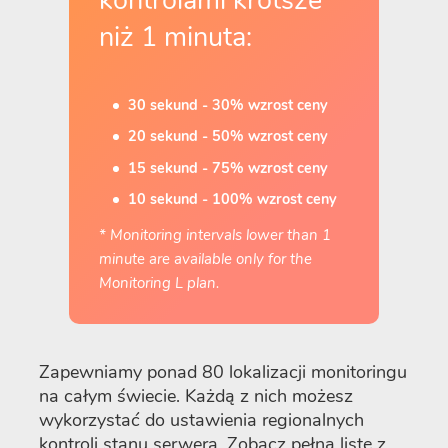
kontrolami krótsze
niż 1 minuta:
30 sekund - 30% wzrost ceny
20 sekund - 50% wzrost ceny
15 sekund - 75% wzrost ceny
10 sekund - 100% wzrost ceny
* Monitoring intervals lower than 1
minute are available only for the
Monitoring L plan.
Zapewniamy ponad 80 lokalizacji monitoringu
na całym świecie. Każdą z nich możesz
wykorzystać do ustawienia regionalnych
kontroli stanu serwera. Zobacz pełną listę z