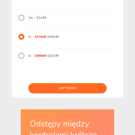
1m. - $14.95
1r. -
$179.40
$164.45
2r. -
$358.80
$313.95
KUP TERAZ
Odstępy między