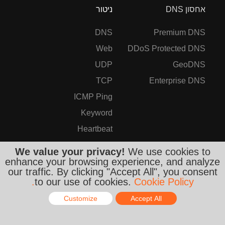
אחסון DNS
ניטור
DNS
Premium DNS
Web
DDoS Protected DNS
UDP
GeoDNS
TCP
Enterprise DNS
ICMP Ping
Keyword
Heartbeat
SSL/TLS
We value your privacy!
We use cookies to
enhance your browsing experience, and analyze
Firewall
our traffic. By clicking "Accept All", you consent
SMTP
to our use of cookies.
Cookie Policy.
Streaming
Customize
Accept All
IMAP
Online - Live Chat