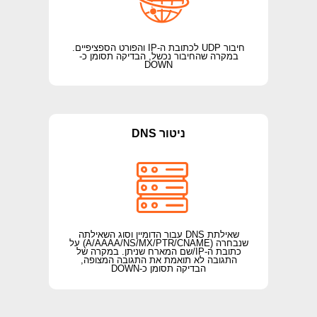
חיבור UDP לכתובת ה-IP והפורט הספציפיים.
במקרה שהחיבור נכשל, הבדיקה תסומן כ-
DOWN
ניטור DNS
שאילתת DNS עבור הדומיין וסוג השאילתה
שנבחרה (A/AAAA/NS/MX/PTR/CNAME) על
כתובת ה-IP/שם המארח שניתן. במקרה של
התגובה לא תואמת את התגובה המצופה,
הבדיקה תסומן כ-DOWN