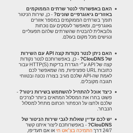
האם באפשרותי לנטר שרתים הממוקמים
באזורים גיאוגרפיים שונים?
- כן, שירות הניטור
תומך בשרתים הממוקמים במספר אזורים
גאוגרפיים, ומאפשר לעסקים עם נוכחות
גלובאלית להבטיח שהשרתים שלהם תפעוליים
ונגישים מכל מקום בעולם.
האם ניתן לנטר נקודות קצה API עם השירות
של ClouDNS?
- כן, באפשרותכם לנטר נקודות
קצה של API ע״י הגדרת בדיקות HTTP(S) עבור
כתובות URL ספציפיות, מה שמאפשר לכם
לאמת שה-API שלכם מגיב בצורה נכונה ובטווחי
תגובה מקובלים.
כיצד אוכל להתחיל להשתמש בשירות ניטור?
-
פשוט בחרו את המסלול המתאים ביותר לצרכים
שלכם ולחצו על הכפתור הכתום מתחל למסלול
הנבחר.
יש לכם עדיין שאלות לגבי שירות הניטור של
ClouDNS?
- באפשרותכם ליצור איתנו קשר
24/7 דרך
התמיכה בצ׳אט חי
או אם תעדיפו,