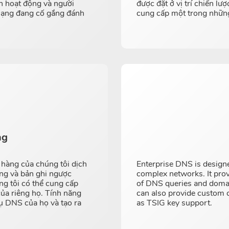
n hoạt động và người
được đặt ở vị trí chiến l
 mạng đang cố gắng đánh
cung cấp một trong những
ng
 hàng của chúng tôi dịch
Enterprise DNS is design
ụng và bản ghi ngược
complex networks. It prov
ng tôi có thể cung cấp
of DNS queries and domai
ủa riêng họ. Tính năng
can also provide custom c
ụ DNS của họ và tạo ra
as TSIG key support.