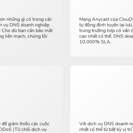
hơn những gì có trong các
Mạng Anycast của ClouDN
dịch vụ DNS doanh nghiệp
tự động định tuyến lại lư
! Cho dù bạn cần bảo mật
trong trường hợp có vấn 
ng liền mạch, chúng tôi
cao nhất có thể. DNS doa
10.000% SLA.
 để giảm thiểu các cuộc
Với dịch vụ DNS doanh ng
 DDoS (Từ chối dịch vụ
nhất có thể từ bất kỳ vị t