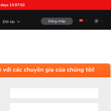
 days 13:07:01
Đăng nhập
Đối tác
ệ với các chuyên gia của chúng tôi!