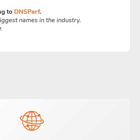
ng to
DNSPerf
.
iggest names in the industry.
.