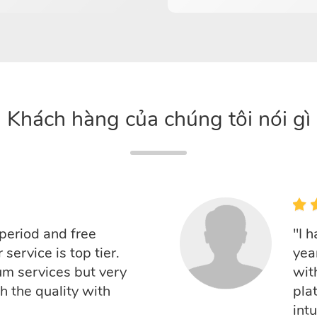
Khách hàng của chúng tôi nói gì
 period and free
"I 
service is top tier.
yea
um services but very
with
 the quality with
pla
int