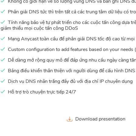
Không có giới hạn về số lượng vùng DNS và bản ghi DNS đ
Phân giải DNS tức thì trên tất cả các trung tâm dữ liệu có t
Tính năng bảo vệ tự phát triển cho các cuộc tấn công dựa tr
giảm thiểu mọi cuộc tấn công DDoS
Mạng Anycast toàn cầu để phân giải DNS tốc độ cao từ mọi vị 
Custom configuration to add features based on your needs (
Dễ dàng mở rộng quy mô để đáp ứng nhu cầu ngày càng tă
Bảng điều khiển thân thiện với người dùng để cấu hình DNS
Dịch vụ DNS nhãn trắng đầy đủ với địa chỉ IP chuyên dụng
Hỗ trợ trò chuyện trực tiếp 24/7
Download presentation