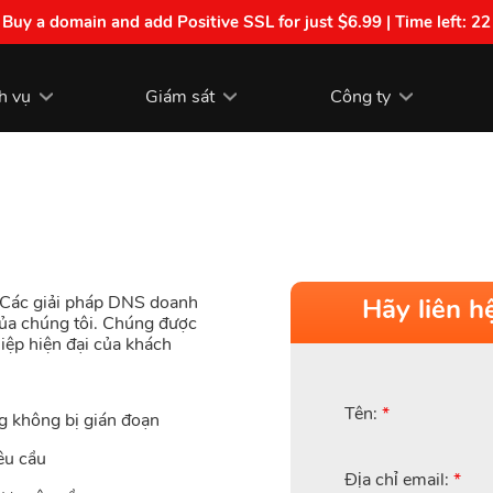
| Buy a domain and add Positive SSL for just $6.99 | Time left:
22
h vụ
Giám sát
Công ty
. Các giải pháp DNS doanh
Hãy liên h
của chúng tôi. Chúng được
iệp hiện đại của khách
Tên:
*
g không bị gián đoạn
êu cầu
Địa chỉ email:
*