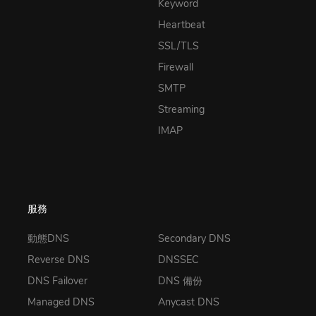
Keyword
Heartbeat
SSL/TLS
Firewall
SMTP
Streaming
IMAP
服務
動態DNS
Secondary DNS
Reverse DNS
DNSSEC
DNS Failover
DNS 備份
Managed DNS
Anycast DNS