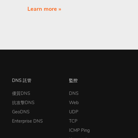
Learn more »
DNS 託管
監控
優質DNS
DNS
抗攻擊DNS
Web
GeoDNS
UDP
Enterprise DNS
TCP
ICMP Ping