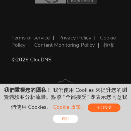
Terms of service
|
Privacy Policy
|
Cookie
Policy
|
Content Monitoring Policy
|
授權
©2026 ClouDNS
我們重視您的隱私！
我們使用 Cookies 來提升您的瀏
覽體驗並分析流量。點擊 "全部接受" 即表示您同意我
All prices are final and include all required
們使用 Cookies。
Cookie 政策。
全部接受
taxes. No other hidden charges!
自訂
Online - Live Chat