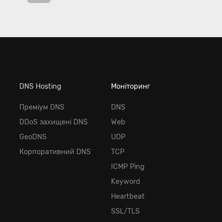
DNS Hosting
Моніторинг
Преміум DNS
DNS
DDoS захищені DNS
Web
GeoDNS
UDP
Корпоративний DNS
TCP
ICMP Ping
Keyword
Heartbeat
SSL/TLS