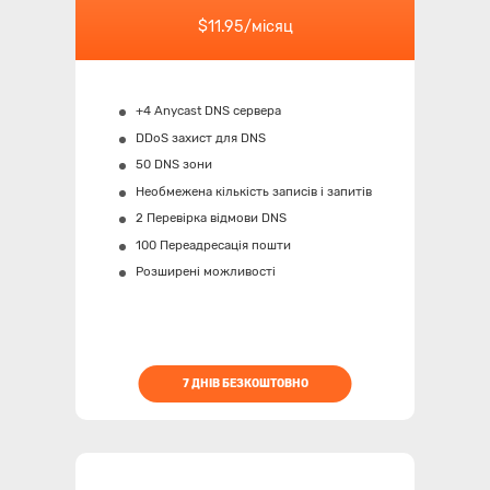
$11.95/місяц
+4 Anycast DNS сервера
DDoS захист для DNS
50 DNS зони
Необмежена кількість записів і запитів
2 Перевірка відмови DNS
100 Переадресація пошти
Розширені можливості
7 ДНІВ БЕЗКОШТОВНО