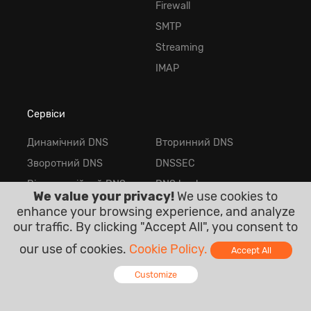
Firewall
SMTP
Streaming
IMAP
Сервіси
Динамічний DNS
Вторинний DNS
Зворотний DNS
DNSSEC
Відмовостійкий DNS
DNS backups
We value your privacy!
We use cookies to
Managed DNS
Anycast DNS
enhance your browsing experience, and analyze
our traffic. By clicking "Accept All", you consent to
Моніторинг
Email Forwarding
Google Workspace
Доменні імена
our use of cookies.
Cookie Policy.
Accept All
SSL сертифікати
Приватні DNS-сервери
Customize
Парковка домену
DNS for TLDs
Online - Live Chat
DDoS захищені VPS
Email Hosting