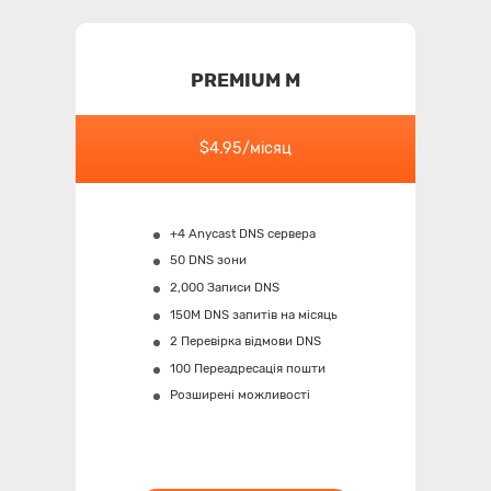
PREMIUM M
$4.95/місяц
+4 Anycast DNS сервера
50 DNS зони
2,000 Записи DNS
150M
DNS запитів на місяць
2 Перевірка відмови DNS
100 Переадресація пошти
Розширені можливості