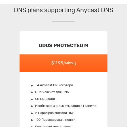
DNS plans supporting Anycast DNS
DDOS PROTECTED M
$11.95/місяц
+4 Anycast DNS сервера
DDoS захист для DNS
50 DNS зони
Необмежена кількість записів і запитів
2 Перевірка відмови DNS
100 Переадресація пошти
Розширені можливості