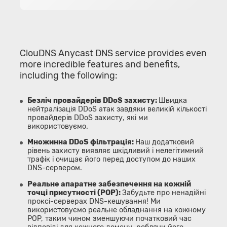
ClouDNS Anycast DNS service provides even
more incredible features and benefits,
including the following:
Безліч провайдерів DDoS захисту:
Швидка
нейтралізація DDoS атак завдяки великій кількості
провайдерів DDoS захисту, які ми
використовуємо.
Множинна DDoS фільтрація:
Наш додатковий
рівень захисту виявляє шкідливий і нелегітимний
трафік і очищає його перед доступом до наших
DNS-сервером.
Реальне апаратне забезпечення на кожній
точці присутності (POP):
Забудьте про ненадійні
проксі-серверах DNS-кешування! Ми
використовуємо реальне обладнання на кожному
POP, таким чином зменшуючи початковий час