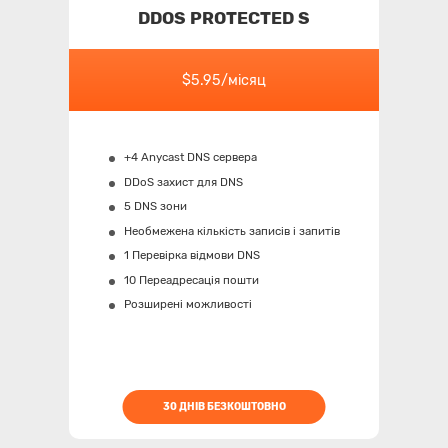
DDOS PROTECTED S
$5.95/місяц
+4 Anycast DNS сервера
DDoS захист для DNS
5 DNS зони
Необмежена кількість записів і запитів
1 Перевірка відмови DNS
10 Переадресація пошти
Розширені можливості
30 ДНІВ БЕЗКОШТОВНО