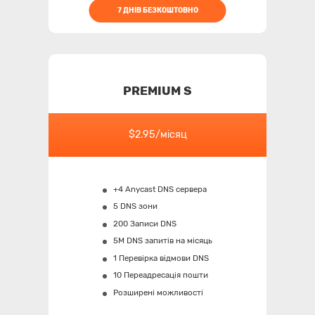
7 ДНІВ БЕЗКОШТОВНО
PREMIUM S
$2.95/місяц
+4 Anycast DNS сервера
5 DNS зони
200 Записи DNS
5M
DNS запитів на місяць
1 Перевірка відмови DNS
10 Переадресація пошти
Розширені можливості