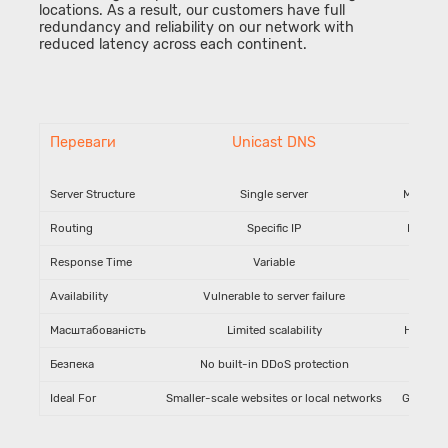
locations. As a result, our customers have full
redundancy and reliability on our network with
reduced latency across each continent.
Переваги
Unicast DNS
Anyc
D
Server Structure
Single server
Multiple
Routing
Specific IP
Nearest
Response Time
Variable
Fas
Availability
Vulnerable to server failure
Hi
Масштабованість
Limited scalability
Highly s
Безпека
No built-in DDoS protection
DDoS З
Ideal For
Smaller-scale websites or local networks
Global w