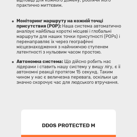
відповіді для кожного домену, роблячи його
практично миттєвим.
Моніторинг маршруту на кожній точці
присутствия (POP):
Наша система автоматично
аналізує найбільш короткі місцеві і глобальні
маршрути для наших точки присутності (POPs) і
перенаправляє їх через географічні
місцезнаходження з найнижчою ступенем
латентності з нульовим часом простою.
Автономна система:
Що дійсно робить нас
лідерами і ставить нашу систему у вищу лігу, є її
автономні реакції протягом 15 секунд. Таким
чином у нас є величезна перевага, оскільки це
значно скорочує час для людського втручання.
DDOS PROTECTED M