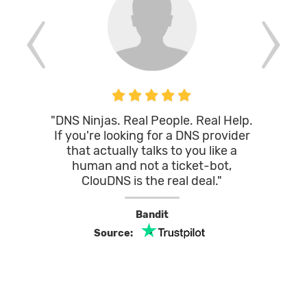
"DNS Ninjas. Real People. Real Help.
"Knowl
If you're looking for a DNS provider
tech su
that actually talks to you like a
knowle
human and not a ticket-bot,
an
ClouDNS is the real deal."
Bandit
Source: