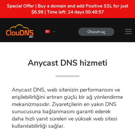
Special Offer | Buy a domain and add Positive SSL for just
$6.99 | Time left:
24 days 00:48:56
Oturum aç
Anycast DNS hizmeti
Anycast DNS, web sitenizin performansını ve
erişilebilirliğini artıran güçlü bir ağ yönlendirme
mekanizmasıdır. Ziyaretçilerin en yakın DNS
sunucusuna bağlanmasını garanti ederek
daha hızlı yanıt süreleri ve yüksek web sitesi
kullanılabilirliği sağlar.