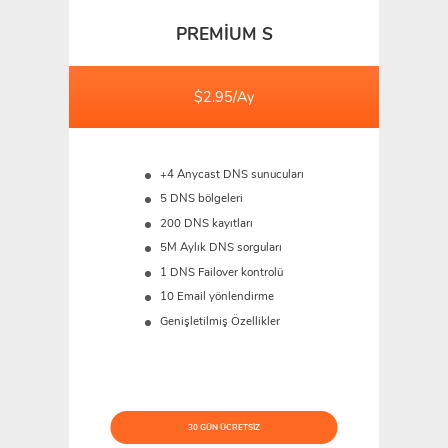
PREMIUM S
$2.95/Ay
+4 Anycast DNS sunucuları
5 DNS bölgeleri
200 DNS kayıtları
5M
Aylık DNS sorguları
1 DNS Failover kontrolü
10 Email yönlendirme
Genişletilmiş Özellikler
30 GÜN ÜCRETSIZ