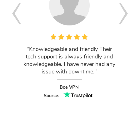
"Knowledgeable and friendly Their
"Müşteri
tech support is always friendly and
sıras
knowledgeable. I have never had any
issue with downtime."
Chair
Boe VPN
Source: