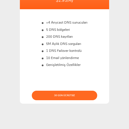
$2.95/Ay
+4 Anycast DNS sunucuları
5 DNS bölgeleri
200 DNS kayıtları
5M
Aylık DNS sorguları
1 DNS Failover kontrolü
10 Email yönlendirme
Genişletilmiş Özellikler
30 GÜN ÜCRETSIZ