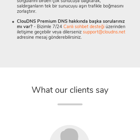
sorgularını birden çok sunucuya dağıtarak,
saldırganların tek bir sunucuyu aşırı trafikle boğmasını
zorlaştırır.
ClouDNS Premium DNS hakkında başka sorularınız
mı var?
- Bizimle 7/24
Canlı sohbet desteği
üzerinden
iletişime geçebilir veya dilerseniz
support@cloudns.net
adresine mesaj gönderebilirsiniz.
What our clients say