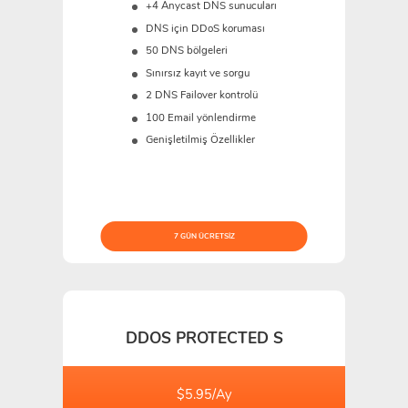
+4 Anycast DNS sunucuları
DNS için DDoS koruması
50 DNS bölgeleri
Sınırsız kayıt ve sorgu
2 DNS Failover kontrolü
100 Email yönlendirme
Genişletilmiş Özellikler
7 GÜN ÜCRETSIZ
DDOS PROTECTED S
$5.95/Ay