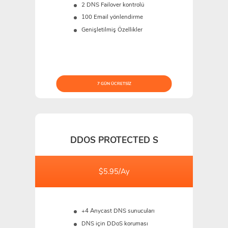
2 DNS Failover kontrolü
100 Email yönlendirme
Genişletilmiş Özellikler
7 GÜN ÜCRETSIZ
DDOS PROTECTED S
$5.95/Ay
+4 Anycast DNS sunucuları
DNS için DDoS koruması