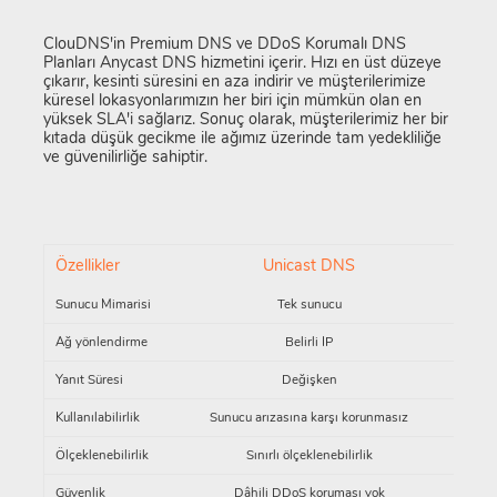
ClouDNS'in Premium DNS ve DDoS Korumalı DNS
Planları Anycast DNS hizmetini içerir. Hızı en üst düzeye
çıkarır, kesinti süresini en aza indirir ve müşterilerimize
küresel lokasyonlarımızın her biri için mümkün olan en
yüksek SLA'i sağlarız. Sonuç olarak, müşterilerimiz her bir
kıtada düşük gecikme ile ağımız üzerinde tam yedekliliğe
ve güvenilirliğe sahiptir.
Özellikler
Unicast DNS
A
Sunucu Mimarisi
Tek sunucu
Ağ yönlendirme
Belirli IP
E
Yanıt Süresi
Değişken
Kullanılabilirlik
Sunucu arızasına karşı korunmasız
Ölçeklenebilirlik
Sınırlı ölçeklenebilirlik
Yükse
Güvenlik
Dâhili DDoS koruması yok
D