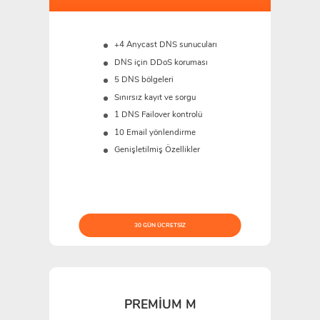
+4 Anycast DNS sunucuları
DNS için DDoS koruması
5 DNS bölgeleri
Sınırsız kayıt ve sorgu
1 DNS Failover kontrolü
10 Email yönlendirme
Genişletilmiş Özellikler
30 GÜN ÜCRETSIZ
PREMIUM M