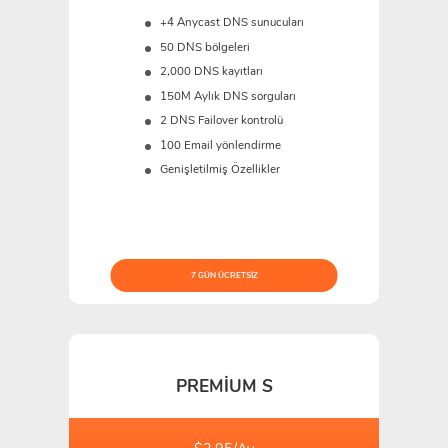
+4 Anycast DNS sunucuları
50 DNS bölgeleri
2,000 DNS kayıtları
150M
Aylık DNS sorguları
2 DNS Failover kontrolü
100 Email yönlendirme
Genişletilmiş Özellikler
7 GÜN ÜCRETSIZ
PREMIUM S