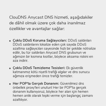
ClouDNS Anycast DNS hizmeti, aşağıdakiler
de dâhil olmak üzere çok daha inanılmaz
özellikler ve avantajlar sağlar:
Çoklu DDoS Koruma Sağlayıcıları:
DDoS saldırıları
DDoS saldırılarını lokalize eden çok sayıda DDoS
azaltma sağlayıcıları sayesinde hızlı bir şekilde nötralize
edilir, bu tür saldırıları Anycast DNS grubunun ve
ağımızın bir kısmına kısıtlar, böylece aksama riskini en
aza indirir.
Çoklu DDoS Temizleme Tesisleri:
Ek güvenlik
katmanımız kötü niyetli trafiği algılar ve dns sunucu
ağımıza erişmeden önce trafiği temizler.
Her POP'ta Gerçek Donanım:
Güvenilmez dns
önbellek proxy'leri unutun! Her bir POP'ta gerçek
donanım kullanıyoruz, böylece her alan için hemen
hemen anlık olarak tepki verme için başlangıç ​​zamanı
azaltılıyor.