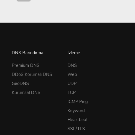
DNS Barındırma
İzleme
Premium DNS
DNS
DDoS Korumalı DNS
Web
GeoDNS
UDP
Kurumsal DNS
TCP
ICMP Ping
Keyword
Heartbeat
SSL/TLS