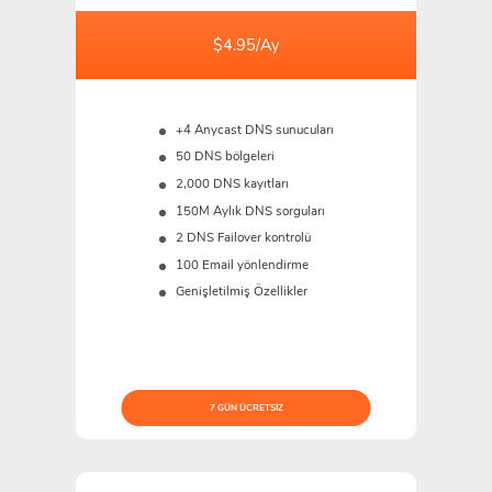
$4.95/Ay
+4 Anycast DNS sunucuları
50 DNS bölgeleri
2,000 DNS kayıtları
150M
Aylık DNS sorguları
2 DNS Failover kontrolü
100 Email yönlendirme
Genişletilmiş Özellikler
7 GÜN ÜCRETSIZ