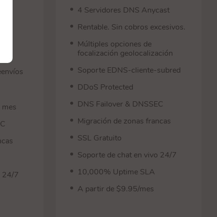
s
4 Servidores DNS Anycast
ades
Rentable. Sin cobros excesivos.
Múltiples opciones de
focalización geolocalización
Soporte EDNS-cliente-subred
eenvíos
DDoS Protected
DNS Failover & DNSSEC
r mes
Migración de zonas francas
EC
SSL Gratuito
ncas
Soporte de chat en vivo 24/7
10,000% Uptime SLA
o 24/7
A partir de $9.95/mes