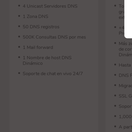
4 Unicast Servidores DNS
Todas 
gratui
1 Zona DNS
exten
50 DNS registros
+4 Se
Prem
500K Consultas DNS por mes
Más zo
1 Mail forward
de co
Dinám
1 Nombre de host DNS
Dinámico
Hasta
Soporte de chat en vivo 24/7
DNS F
Migrac
SSL G
Soport
1,000
A par