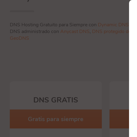
DNS Hosting Gratuito para Siempre con
Dynamic DNS
DNS administrado con
Anycast DNS
,
DNS protegido de 
GeoDNS
DNS GRATIS
P
Gratis para siempre