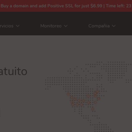
| Buy a domain and add Positive SSL for just $6.99 | Time left:
23
rvicios
Monitoreo
Compañia
tuito
l