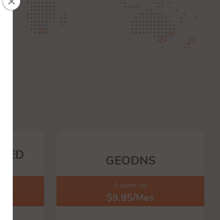
CTED
GEODNS
A partir de:
$9.95/Mes