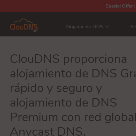
Special Offer 
Alojamiento DNS
Se
ClouDNS proporciona
alojamiento de DNS Gra
rápido y seguro y
alojamiento de DNS
Premium con red globa
Anycast DNS.