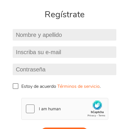
Regístrate
DDoS
y
Estoy de acuerdo
Términos de servicio
.
DDOS PROTE
REMIUM DNS
DNS
A partir de:
A partir de:
$2.95/Mes
$5.95/Mes