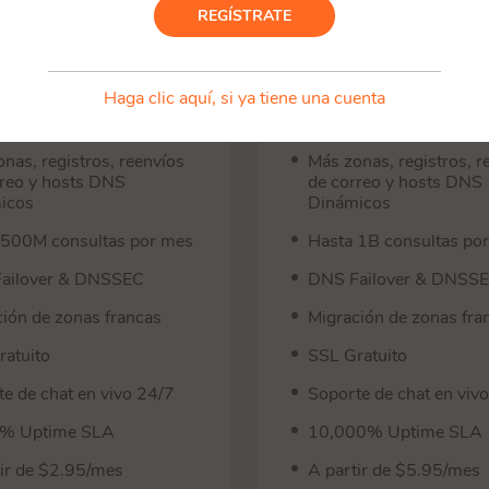
REGÍSTRATE
las características
Todas las característica
tas y funcionalidades
gratuitas y funcionalid
didas
extendidas
Haga clic aquí, si ya tiene una cuenta
rvidores Anycast
+4 Servidores Anycast
ium
Protegidos
nas, registros, reenvíos
Más zonas, registros, r
rreo y hosts DNS
de correo y hosts DNS
icos
Dinámicos
 500M consultas por mes
Hasta 1B consultas po
ailover & DNSSEC
DNS Failover & DNSS
ión de zonas francas
Migración de zonas fra
ratuito
SSL Gratuito
e de chat en vivo 24/7
Soporte de chat en viv
% Uptime SLA
10,000% Uptime SLA
tir de $2.95/mes
A partir de $5.95/mes