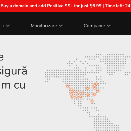
| Buy a domain and add Positive SSL for just $6.99 | Time left:
24
cii
Monitorizare
Companie
e
sigură
um cu