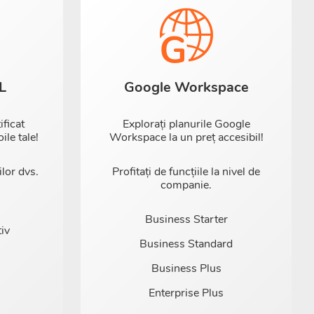
L
Google Workspace
ificat
Explorați planurile Google
le tale!
Workspace la un preț accesibil!
ilor dvs.
Profitați de funcțiile la nivel de
companie.
Business Starter
iv
Business Standard
Business Plus
Enterprise Plus