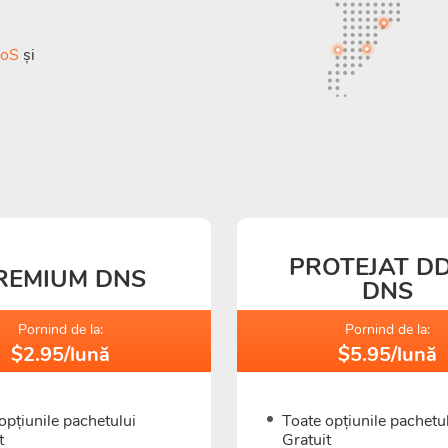
DoS
și
PROTEJAT D
REMIUM DNS
DNS
Pornind de la:
Pornind de la:
$2.95/lună
$5.95/lună
opțiunile pachetului
Toate opțiunile pachetu
t
Gratuit