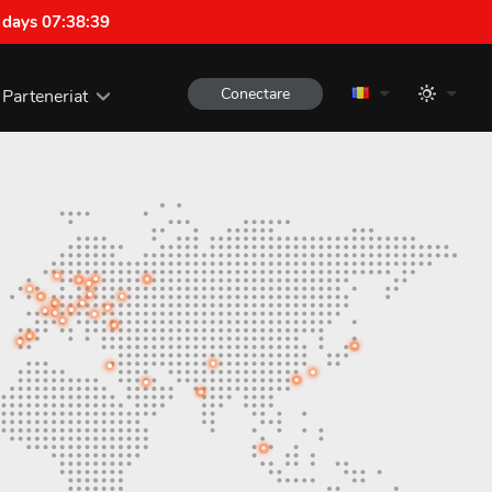
 days 07:38:38
Conectare
Parteneriat