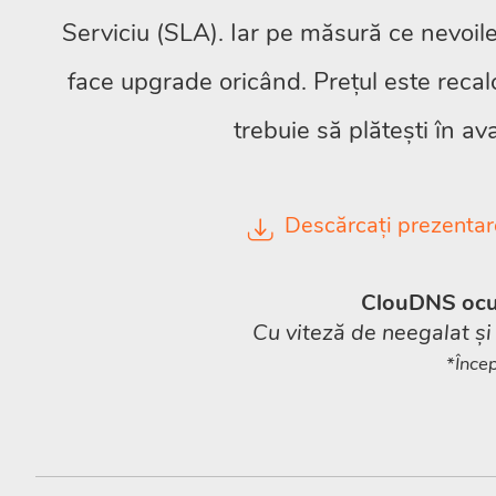
Serviciu (SLA). Iar pe măsură ce nevoile 
face upgrade oricând. Prețul este recal
trebuie să plătești în av
Descărcați prezenta
ClouDNS ocu
Cu viteză de neegalat și
*Înce