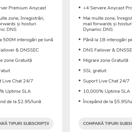
rver Premium Anycast
+4 Servere Anycast Pro
lte zone, înregistrări,
Mai multe zone, înregist
orwards și hosturi
mail forwards și hostur
mic DNS
Dynamic DNS
a 500M interogări pe lună
Până la 1B interogări p
ailover & DNSSEC
DNS Failover & DNSS
e zone Gratuită
Migrare zone Gratuită
atuit
SSL gratuit
t Live Chat 24/7
Suport Live Chat 24/7
% Uptime SLA
10,000% Uptime SLA
nd de la $2.95/lună
Începând de la $5.95/l
RĂ TIPURI SUBSCRIPȚII
COMPARĂ TIPURI SUBSC