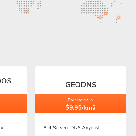
DOS
GEODNS
Pornind de la:
$9.95/lună
lui
4 Servere DNS Anycast