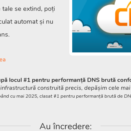
tale se extind, poți
culat automat și nu
ans.
rea
pă locul #1 pentru performanță DNS brută con
 infrastructură construită precis, depășim cele mai
pând cu mai 2025, clasat #1 pentru performanță brută de DN
Au încredere: