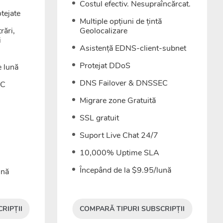
Costul efectiv. Nesupraîncărcat.
tejate
Multiple opțiuni de țintă
rări,
Geolocalizare
i
Asistență EDNS-client-subnet
Protejat DDoS
e lună
DNS Failover & DNSSEC
EC
Migrare zone Gratuită
SSL gratuit
Suport Live Chat 24/7
10,000% Uptime SLA
Începând de la $9.95/lună
ună
RIPȚII
COMPARĂ TIPURI SUBSCRIPȚII