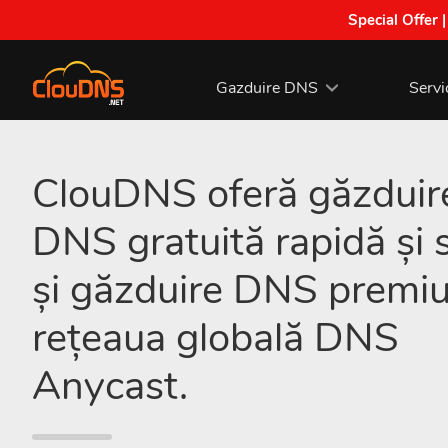
Special Offer 
Gazduire DNS
Servi
ClouDNS oferă găzduir
DNS gratuită rapidă și 
și găzduire DNS premi
rețeaua globală DNS
Anycast.