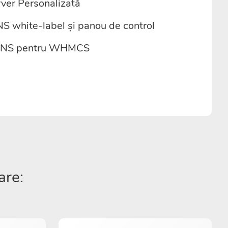
rver Personalizată
NS white-label și panou de control
DNS pentru WHMCS
are: