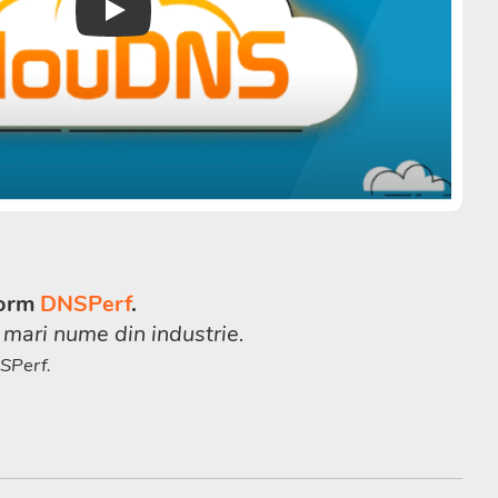
Play
form
DNSPerf
.
 mari nume din industrie.
SPerf.