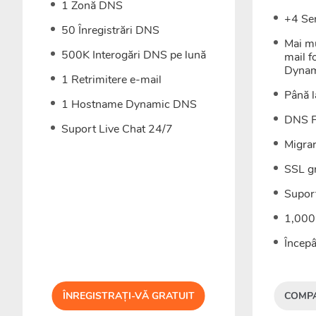
1 Zonă DNS
+4 Se
50 Înregistrări DNS
Mai mu
500K Interogări DNS pe lună
mail f
Dyna
1 Retrimitere e-mail
Până l
1 Hostname Dynamic DNS
DNS F
Suport Live Chat 24/7
Migrar
SSL gr
Supor
1,000
Începâ
ÎNREGISTRAȚI-VĂ GRATUIT
COMPA