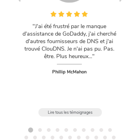
"J'ai été frustré par le manque
"DNS N
d'assistance de GoDaddy, j'ai cherché
Une vra
d'autres fournisseurs de DNS et j'ai
four
trouvé ClouDNS. Je n'ai pas pu. Pas.
vraimen
être. Plus heureux..."
comme u
Phillip McMahon
Lire tous les témoignages