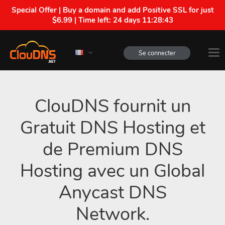
Special Offer | Buy a domain and add Positive SSL for just
$6.99 | Time left:
24 days 11:28:42
Se connecter
ClouDNS fournit un
Gratuit DNS Hosting et
de Premium DNS
Hosting avec un Global
Anycast DNS
Network.