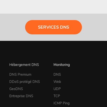
SERVICES DNS
Hébergement DNS
Monitoring
DNS Premium
DNS
DDoS protégé DNS
Web
GeoDNS
UDP
Entreprise DNS
TCP
ICMP Ping