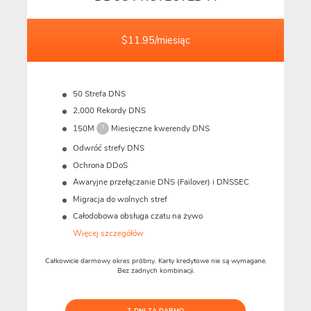
$11.95/miesiąc
50 Strefa DNS
2,000 Rekordy DNS
150M
Miesięczne kwerendy DNS
?
Odwróć strefy DNS
Ochrona DDoS
Awaryjne przełączanie DNS (Failover) i DNSSEC
Migracja do wolnych stref
Całodobowa obsługa czatu na żywo
Więcej szczegółów
Całkowicie darmowy okres próbny. Karty kredytowe nie są wymagane.
Bez żadnych kombinacji.
7-DNI ZA DARMO