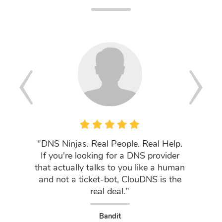
"DNS Ninjas. Real People. Real Help.
Jestem 
If you're looking for a DNS provider
firmy. 
that actually talks to you like a human
dostawc
and not a ticket-bot, ClouDNS is the
klienta
real deal."
na
Bandit