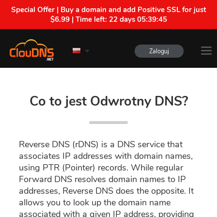
Special Offer | Buy a domain and add Positive SSL for just
$6.99 | Time left:
22 days 05:39:44
Zaloguj
Co to jest Odwrotny DNS?
Reverse DNS (rDNS) is a DNS service that
associates IP addresses with domain names,
using PTR (Pointer) records. While regular
Forward DNS resolves domain names to IP
addresses, Reverse DNS does the opposite. It
allows you to look up the domain name
associated with a given IP address, providing