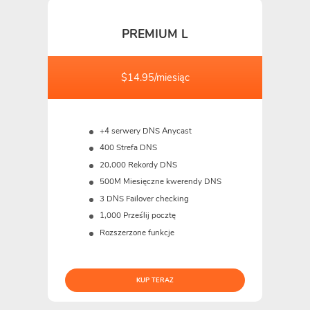
PREMIUM L
$14.95/miesiąc
+4 serwery DNS Anycast
400 Strefa DNS
20,000 Rekordy DNS
500M
Miesięczne kwerendy DNS
3 DNS Failover checking
1,000 Prześlij pocztę
Rozszerzone funkcje
KUP TERAZ