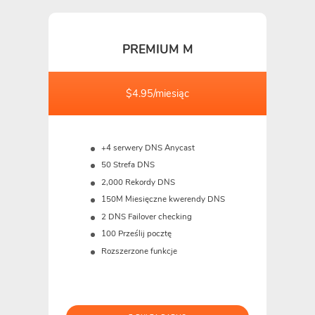
PREMIUM M
$4.95/miesiąc
+4 serwery DNS Anycast
50 Strefa DNS
2,000 Rekordy DNS
150M
Miesięczne kwerendy DNS
2 DNS Failover checking
100 Prześlij pocztę
Rozszerzone funkcje