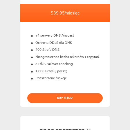
$39.95/miesiąc
+4 serwery DNS Anycast
Ochrona DDoS dla DNS
400 Strefa DNS
Nieograniczona liczba rekordów i zapytań
3 DNS Failover checking
1,000 Prześlij pocztę
Rozszerzone funkcje
KUP TERAZ