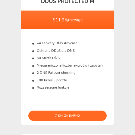
DDOS PROTECTED M
$11.95/miesiąc
+4 serwery DNS Anycast
Ochrona DDoS dla DNS
50 Strefa DNS
Nieograniczona liczba rekordów i zapytań
2 DNS Failover checking
100 Prześlij pocztę
Rozszerzone funkcje
7-DNI ZA DARMO