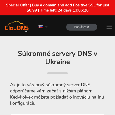
Special Offer | Buy a domain and add Positive SSL for just
$6.99 | Time left:
24 days 13:06:19
Prihlásiť sa
Súkromné servery DNS v
Ukraine
Ak je to váš prvý súkromný server DNS,
odporúčame vám začať s nižším plánom.
Kedykoľvek môžete požiadať o inováciu na inú
konfiguráciu