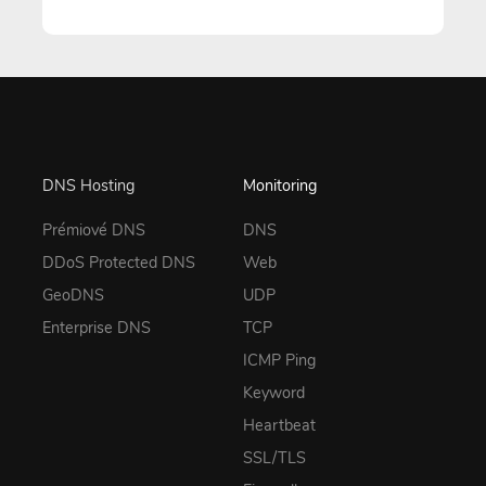
DNS Hosting
Monitoring
Prémiové DNS
DNS
DDoS Protected DNS
Web
GeoDNS
UDP
Enterprise DNS
TCP
ICMP Ping
Keyword
Heartbeat
SSL/TLS