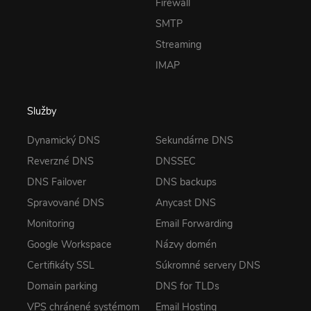
Firewall
SMTP
Streaming
IMAP
Služby
Dynamický DNS
Sekundárne DNS
Reverzné DNS
DNSSEC
DNS Failover
DNS backups
Spravované DNS
Anycast DNS
Monitoring
Email Forwarding
Google Workspace
Názvy domén
Certifikáty SSL
Súkromné servery DNS
Domain parking
DNS for TLDs
VPS chránené systémom
Email Hosting