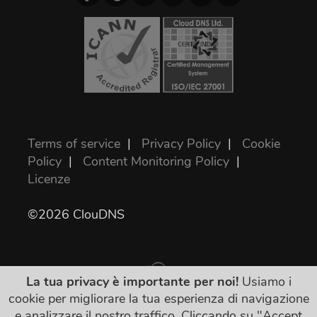
Terms of service
|
Privacy Policy
|
Cookie
Policy
|
Content Monitoring Policy
|
Licenze
©2026 ClouDNS
La tua privacy è importante per noi!
Usiamo i
cookie per migliorare la tua esperienza di navigazione
e analizzare il nostro traffico. Cliccando su "Accept