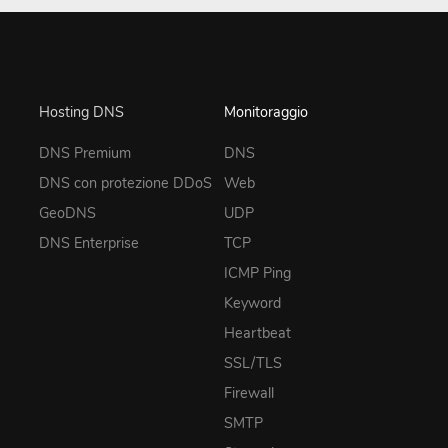
Hosting DNS
Monitoraggio
DNS Premium
DNS
DNS con protezione DDoS
Web
GeoDNS
UDP
DNS Enterprise
TCP
ICMP Ping
Keyword
Heartbeat
SSL/TLS
Firewall
SMTP