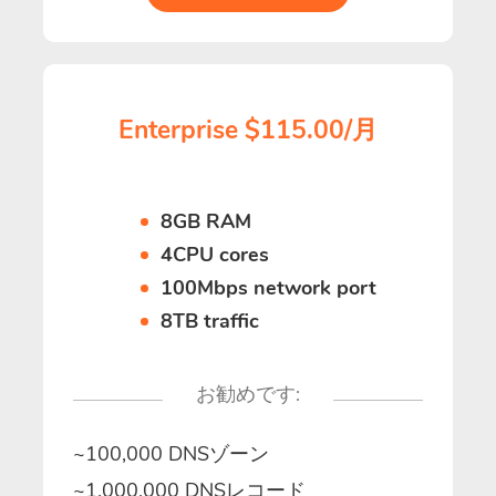
Enterprise $115.00/月
8GB RAM
4CPU cores
100Mbps network port
8TB traffic
お勧めです:
~100,000 DNSゾーン
~1,000,000 DNSレコード