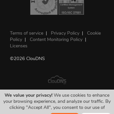
Terms of service
|
Privacy Policy
|
Cookie
Policy
|
Content Monitoring Policy
|
Licenses
©2026 ClouDNS
We value your privacy!
We use cookies to enhance
表示されている値段が全部最終的で、必要な
your browsing experience, and analyze our traffic. By
税金を含んでいます。隠された料金などは一
clicking "Accept All", you consent to our use of
切有りません！