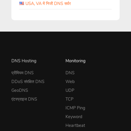
USA, VA में निजी DNS सर्वर
DNS Hosting
Monitoring
प्रीमियम DNS
DNS
DDoS संरक्षित DNS
Web
GeoDNS
UDP
एंटरप्राइज DNS
TCP
ICMP Ping
Keyword
Heartbeat