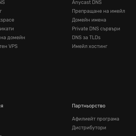
NS
Anycast DNS
г
Препращане на имейл
kspace
Домейн имена
фикати
Private DNS сървъри
 на домейн
DNS за TLDs
тен VPS
Имейл хостинг
ия
Партньорство
Афилиейт програма
Дистрибутори