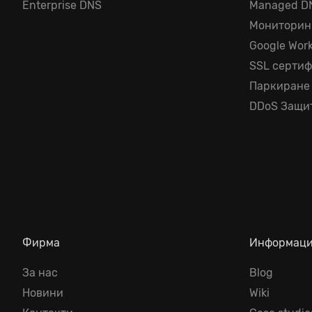
Enterprise DNS
Managed D
Мониторин
Google Wor
SSL серти
Паркиране
DDoS Защи
Фирма
Информац
За нас
Blog
Новини
Wiki