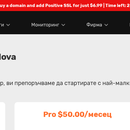
Buy a domain and add Positive SSL for just $6.99 | Time left:
2
ги
Мониторинг
Фирма
dova
ър, ви препоръчваме да стартирате с най-малк
Pro $50.00/месец