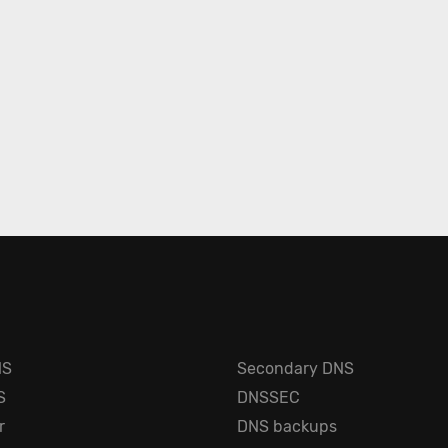
NS
Secondary DNS
S
DNSSEC
r
DNS backups