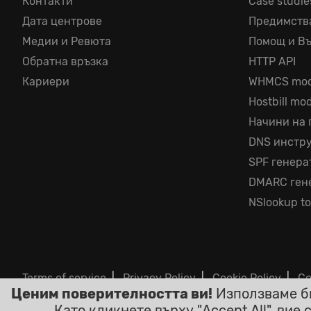
Контакти
Case studie
Дата центрове
Предимств
Медии и Ревюта
Помощ и В
Обратна връзка
HTTP API
Кариери
WHMCS mod
Hostbill mo
Начини на
DNS инстр
SPF генера
DMARC ген
NSlookup to
Terms of service
|
Privacy Policy
|
Cookie Policy
|
Co
Ценим поверителността ви!
Използваме би
©2026 ClouDNS
Като кликнете върху "Accept All", вие