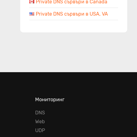
Private DNS сървъри в Canada
Private DNS сървъри в USA, VA
Мониторинг
DNS
Web
UDP