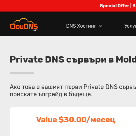
Special Offer | 
DNS Хостинг
Услу
Private DNS сървъри в Mol
Ако това е вашият първи Private DNS сърв
поискате ъпгрейд в бъдеще.
Value $30.00/месец