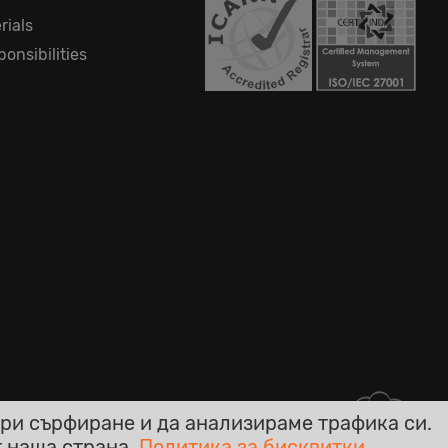
rials
onsibilities
ри сърфиране и да анализираме трафика си.
т наша страна.
Политика за бисквитки.