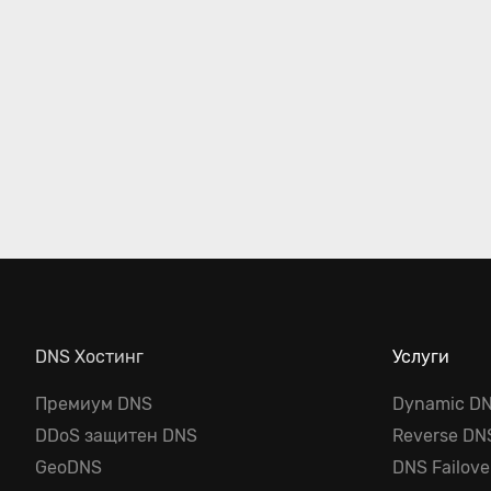
DNS Хостинг
Услуги
Премиум DNS
Dynamic D
DDoS защитен DNS
Reverse DN
GeoDNS
DNS Failove