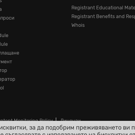
s
Registrant Educational Mate
а
Registrant Benefits and Resp
ъпроси
Whois
ule
dule
 плащане
умент
тор
ератор
ol
ntent Monitoring Policy
|
Лицензи
сквитки, за да подобрим преживяването ви п
 се съгласявате с използването на бисквитки о