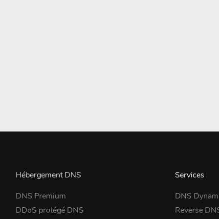
Hébergement DNS
Services
DNS Premium
DNS Dynam
DDoS protégé DNS
Reverse DN