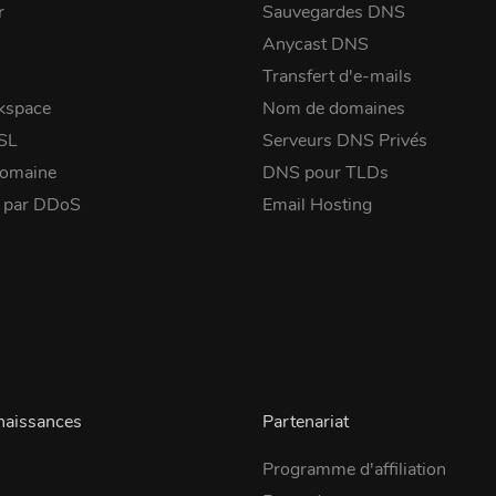
r
Sauvegardes DNS
Anycast DNS
Transfert d'e-mails
kspace
Nom de domaines
SSL
Serveurs DNS Privés
domaine
DNS pour TLDs
é par DDoS
Email Hosting
naissances
Partenariat
Programme d'affiliation