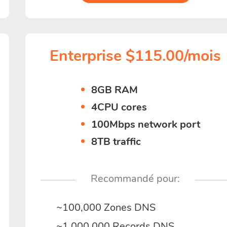
Enterprise $115.00/mois
8GB RAM
4CPU cores
100Mbps network port
8TB traffic
Recommandé pour:
~100,000 Zones DNS
~1,000,000 Records DNS