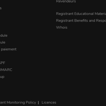
Revendeurs
s
Registrant Educational Materi
Registrant Benefits and Respon
Whois
dule
ule
 paiement
SPF
 DMARC
kup
ent Monitoring Policy
|
Licences