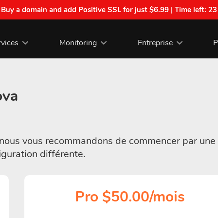
| Buy a domain and add Positive SSL for just $6.99 | Time left:
23
rvices
Monitoring
Entreprise
P
ova
vé, nous vous recommandons de commencer par une
uration différente.
Pro $50.00/mois