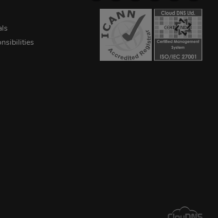
als
sibilities