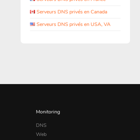
Serveurs DNS privés en Canada
Serveurs DNS privés en USA, VA
Monitoring
DNS
Web