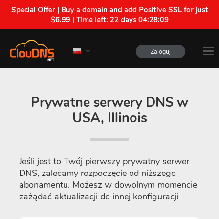
Special Offer | Buy a domain and add Positive SSL for just
$6.99 | Time left:
22 days 04:28:08
Zaloguj
Prywatne serwery DNS w
USA, Illinois
Jeśli jest to Twój pierwszy prywatny serwer
DNS, zalecamy rozpoczęcie od niższego
abonamentu. Możesz w dowolnym momencie
zażądać aktualizacji do innej konfiguracji