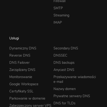
Firewall
SMTP
Streaming
IMAP
Usługi
Dynamiczny DNS
Secondary DNS
Reverse DNS
DNSSEC
DNS Failover
DNS backups
Zarządzany DNS
Anycast DNS
Monitorowanie
Przekazywanie wiadomości
e-mail
Google Workspace
Nazwy domen
Certyfikaty SSL
Prywatne serwery DNS
Parkowanie w domenie
DNS for TLDs
Zabezpieczony serwer VPS