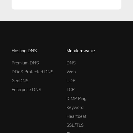
Hosting DNS
Monitorowanie
Premium DNS
DNS
DDoS Protected DNS
Web
GeoDNS
UDP
Enterprise DNS
TCP
ICMP Ping
Keyword
Heartbeat
SSL/TLS