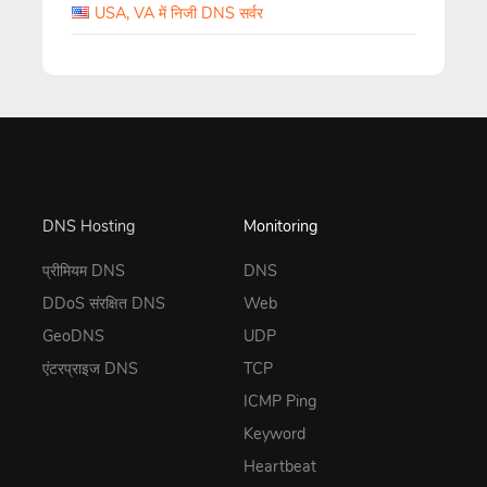
USA, VA में निजी DNS सर्वर
DNS Hosting
Monitoring
प्रीमियम DNS
DNS
DDoS संरक्षित DNS
Web
GeoDNS
UDP
एंटरप्राइज DNS
TCP
ICMP Ping
Keyword
Heartbeat