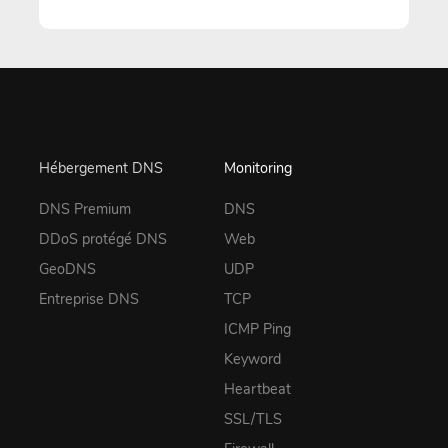
Hébergement DNS
Monitoring
DNS Premium
DNS
DDoS protégé DNS
Web
GeoDNS
UDP
Entreprise DNS
TCP
ICMP Ping
Keyword
Heartbeat
SSL/TLS