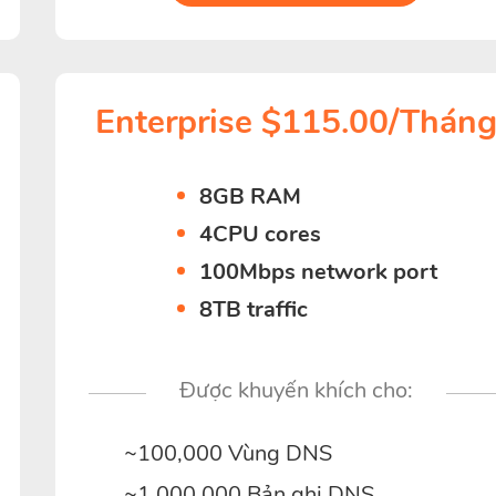
Enterprise $115.00/Thán
8GB RAM
4CPU cores
100Mbps network port
8TB traffic
Được khuyến khích cho:
~100,000 Vùng DNS
~1,000,000 Bản ghi DNS