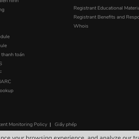
điển hình
Registrant Educational Materi
ng
Registrant Benefits and Respon
Whois
dule
ule
 thanh toán
S
F
DMARC
lookup
ent Monitoring Policy
|
Giấy phép
e your browsing experience, and analyze our traff