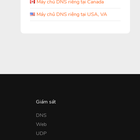
Máy chủ DNS riêng tại Canada
Máy chủ DNS riêng tại USA, VA
Giám sát
DNS
Web
UDP