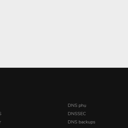
DNS phụ
S
DNSSEC
r
DNS backups