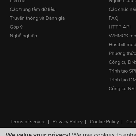
Liên hệ
Nghiên cứu 
Các trung tâm dữ liệu
Các chức nă
Truyền thông và Đánh giá
FAQ
Góp ý
HTTP API
Nghề nghiệp
WHMCS mo
Hostbill mod
Phương thức
Công cụ DN
Trình tạo SP
Trình tạo 
Công cụ NS
Terms of service
|
Privacy Policy
|
Cookie Policy
|
Cont
©2026 ClouDNS
We value your privacy!
We use cookies to enhanc