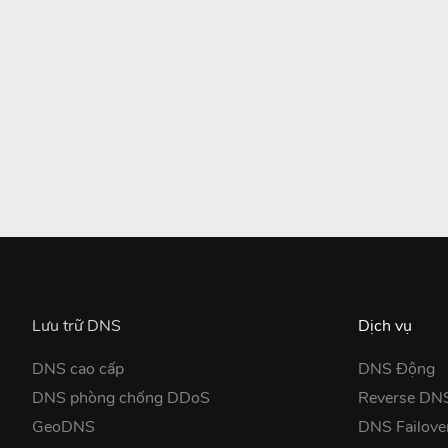
Lưu trữ DNS
Dịch vụ
DNS cao cấp
DNS Động
DNS phòng chống DDoS
Reverse DN
GeoDNS
DNS Failove