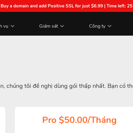
| Buy a domain and add Positive SSL for just $6.99 | Time left:
25
h vụ
Giám sát
Công ty
, chúng tôi đề nghị dùng gói thấp nhất. Bạn có th
Pro $50.00/Tháng