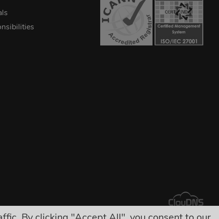
als
sibilities
ic. By clicking "Accept All", you consent to our