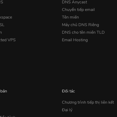
NS
DNS Anycast
Chuyển tiếp email
kspace
Tên miền
SSL
Máy chủ DNS Riêng
n
DNS cho tên miền TLD
cted VPS
Email Hosting
 bản
Đối tác
Chương trình tiếp thị liên kết
Đại lý