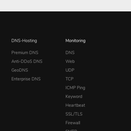
DNS-Hosting
Monitoring
Premium DNS
DNS
Anti-DDoS DNS
Web
GeoDNS
UDP
Enterprise DNS
TCP
ICMP Ping
Keyword
Heartbeat
SSL/TLS
Firewall