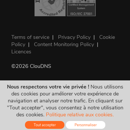
Terms of service
|
Privacy Policy
|
Cookie
Policy
|
Content Monitoring Policy
|
Licences
©2026 ClouDNS
Nous respectons votre vie privée !
Nous utilisons
des cookies pour améliorer votre expérience de
navigation et analyser notre trafic. En cliquant sur
"Tout accepter", vous consentez à notre utilisation
Tous les prix sont définitifs et incluent toutes
des cookies.
Politique relative aux cookies.
les taxes requises. Pas d'autres frais cachés !
Tout accepter
Personnaliser