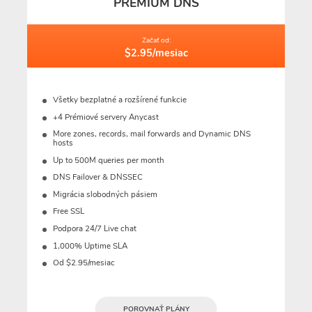
PRÉMIUM DNS
Začať od:
$2.95/mesiac
Všetky bezplatné a rozšírené funkcie
+4 Prémiové servery Anycast
More zones, records, mail forwards and Dynamic DNS
hosts
Up to 500M queries per month
DNS Failover & DNSSEC
Migrácia slobodných pásiem
Free SSL
Podpora 24/7 Live chat
1,000% Uptime SLA
Od $2.95/mesiac
POROVNAŤ PLÁNY