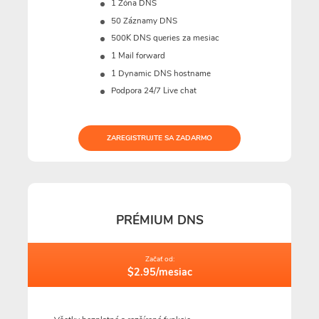
1 Zóna DNS
50 Záznamy DNS
500K DNS queries za mesiac
1 Mail forward
1 Dynamic DNS hostname
Podpora 24/7 Live chat
ZAREGISTRUJTE SA ZADARMO
PRÉMIUM DNS
Začať od:
$2.95/mesiac