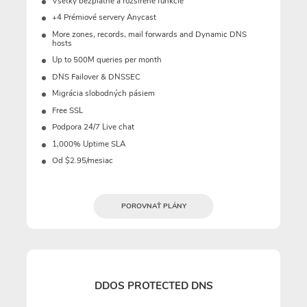
Všetky bezplatné a rozšírené funkcie
+4 Prémiové servery Anycast
More zones, records, mail forwards and Dynamic DNS
hosts
Up to 500M queries per month
DNS Failover & DNSSEC
Migrácia slobodných pásiem
Free SSL
Podpora 24/7 Live chat
1,000% Uptime SLA
Od $2.95/mesiac
POROVNAŤ PLÁNY
DDOS PROTECTED DNS