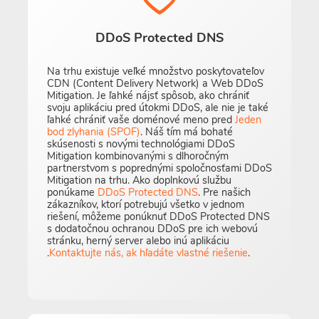
DDoS Protected DNS
Na trhu existuje veľké množstvo poskytovateľov
CDN (Content Delivery Network) a Web DDoS
Mitigation. Je ľahké nájsť spôsob, ako chrániť
svoju aplikáciu pred útokmi DDoS, ale nie je také
ľahké chrániť vaše doménové meno pred
Jeden
bod zlyhania (SPOF)
. Náš tím má bohaté
skúsenosti s novými technológiami DDoS
Mitigation kombinovanými s dlhoročným
partnerstvom s poprednými spoločnosťami DDoS
Mitigation na trhu. Ako doplnkovú službu
ponúkame
DDoS Protected DNS
. Pre našich
zákazníkov, ktorí potrebujú všetko v jednom
riešení, môžeme ponúknuť DDoS Protected DNS
s dodatočnou ochranou DDoS pre ich webovú
stránku, herný server alebo inú aplikáciu
.
Kontaktujte nás, ak hľadáte vlastné riešenie
.