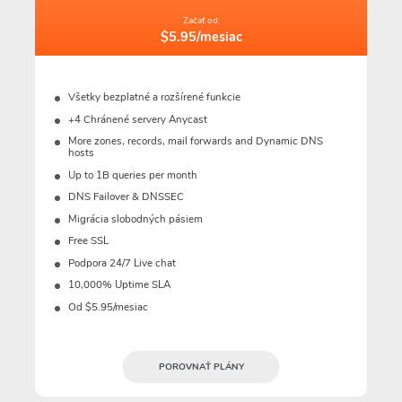
Začať od:
$5.95/mesiac
Všetky bezplatné a rozšírené funkcie
+4 Chránené servery Anycast
More zones, records, mail forwards and Dynamic DNS
hosts
Up to 1B queries per month
DNS Failover & DNSSEC
Migrácia slobodných pásiem
Free SSL
Podpora 24/7 Live chat
10,000% Uptime SLA
Od $5.95/mesiac
POROVNAŤ PLÁNY