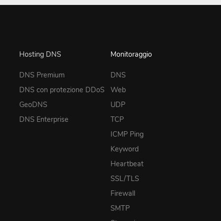
Hosting DNS
Monitoraggio
DNS Premium
DNS
DNS con protezione DDoS
Web
GeoDNS
UDP
DNS Enterprise
TCP
ICMP Ping
Keyword
Heartbeat
SSL/TLS
Firewall
SMTP