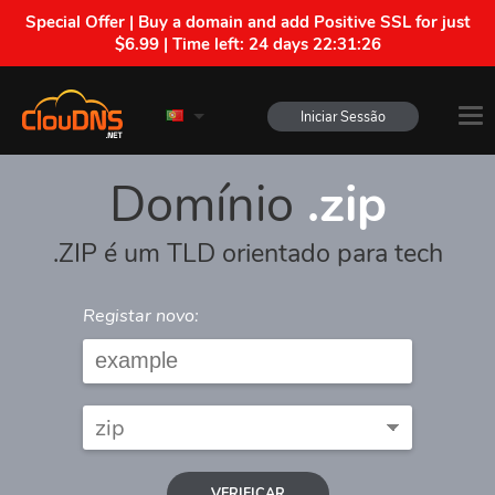
Special Offer | Buy a domain and add Positive SSL for just
$6.99 | Time left:
24 days 22:31:26
Iniciar Sessão
Domínio
.zip
.ZIP é um TLD orientado para tech
Registar novo:
VERIFICAR