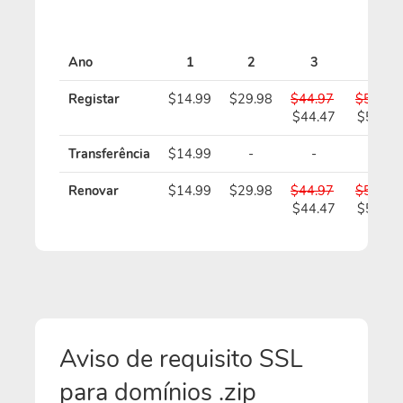
Ano
1
2
3
4
Registar
$14.99
$29.98
$44.97
$59.96
$44.47
$58.96
Transferência
$14.99
-
-
-
Renovar
$14.99
$29.98
$44.97
$59.96
$44.47
$58.96
Aviso de requisito SSL
para domínios .zip