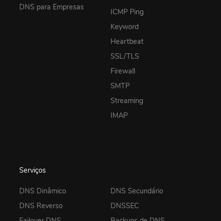
DNS para Empresas
ICMP Ping
Keyword
Heartbeat
SSL/TLS
Firewall
SMTP
Streaming
IMAP
Serviços
DNS Dinâmico
DNS Secundário
DNS Reverso
DNSSEC
Failover DNS
Backups de DNS