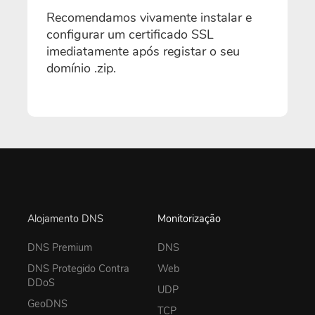
Recomendamos vivamente instalar e
configurar um certificado SSL
imediatamente após registar o seu
domínio .zip.
Alojamento DNS
Monitorização
DNS Premium
DNS
DNS Protegido Contra
Web
DDoS
UDP
GeoDNS
TCP