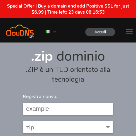
Special Offer | Buy a domain and add Positive SSL for just
$6.99 | Time left:
23 days 08:16:52
Accedi
.zip
dominio
.ZIP è un TLD orientato alla
tecnologia
Registra nuovo: