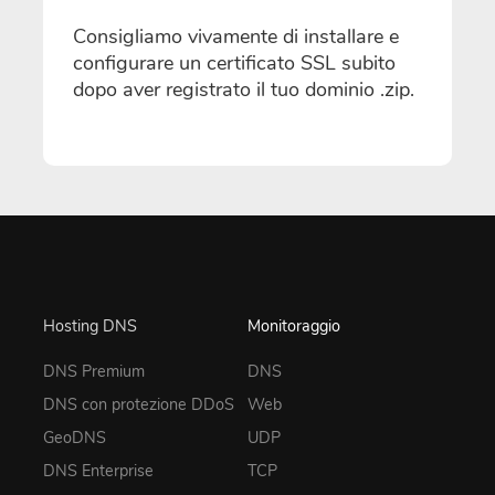
Consigliamo vivamente di installare e
configurare un certificato SSL subito
dopo aver registrato il tuo dominio .zip.
Hosting DNS
Monitoraggio
DNS Premium
DNS
DNS con protezione DDoS
Web
GeoDNS
UDP
DNS Enterprise
TCP