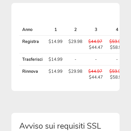
Anno
1
2
3
4
Registra
$14.99
$29.98
$44.97
$59.96
$44.47
$58.96
Trasferisci
$14.99
-
-
-
Rinnova
$14.99
$29.98
$44.97
$59.96
$44.47
$58.96
Avviso sui requisiti SSL