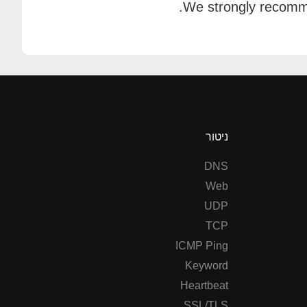
We strongly recommen
ניטור
DNS
Web
UDP
TCP
ICMP Ping
Keyword
Heartbeat
SSL/TLS