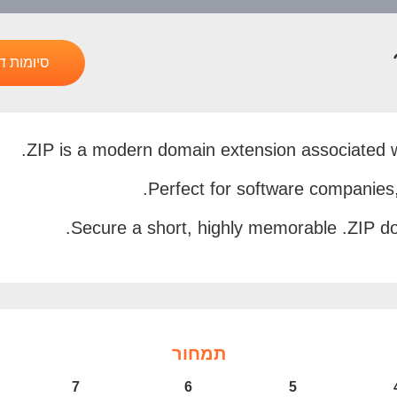
סיומות ד
Perfect for software companies,
Secure a short, highly memorable .ZIP do
תמחור
7
6
5