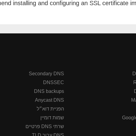
d installing and configuring an SSL certificate imm
Secondary DNS
D
DNSSEC
R
DNS backups
Anycast DNS
M
הפניית דוא״ל
Googl
שמות דומיין
שרתי DNS פרטיים
DNS עבור TLD