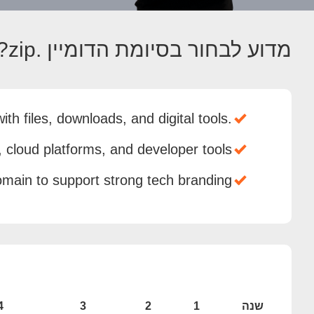
מדוע לבחור בסיומת הדומיין .zip?
.ZIP is a modern domain extension associated with files, downloads, and digital tools.
 cloud platforms, and developer tools.
main to support strong tech branding.
שנה
1
2
3
4