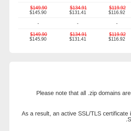
$149.90
$134.91
$119.92
$145.90
$131.41
$116.92
-
-
-
$149.90
$134.91
$119.92
$145.90
$131.41
$116.92
Please note that all .zip domains ar
As a result, an active SSL/TLS certificate
S