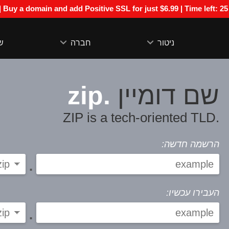
Special Offer | Buy a domain and add Positive SSL for just $6.99 | Time left:
25
ניטור
חברה
ש
.zip
שם דומיין
.ZIP is a tech-oriented TLD
הרשמה חדשה:
.
העבירו עכשיו:
.