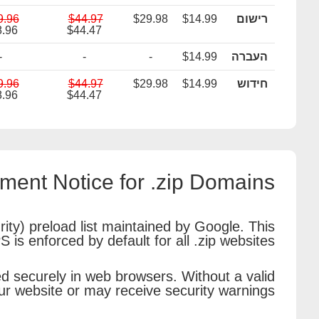
רישום
$14.99
$29.98
$44.97
9.96
.96
$44.47
העברה
$14.99
-
-
-
חידוש
$14.99
$29.98
$44.97
9.96
.96
$44.47
ent Notice for .zip Domains
ity) preload list maintained by Google. This
is enforced by default for all .zip websites.
ed securely in web browsers. Without a valid
ur website or may receive security warnings.