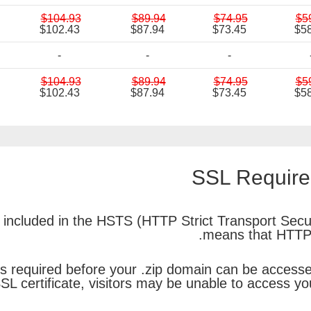
$104.93
$89.94
$74.95
$5
$102.43
$87.94
$73.45
$58
-
-
-
$104.93
$89.94
$74.95
$5
$102.43
$87.94
$73.45
$58
SSL Requirem
e included in the HSTS (HTTP Strict Transport Secur
means that HTTPS 
 is required before your .zip domain can be access
SL certificate, visitors may be unable to access yo