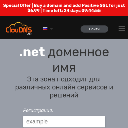
Special Offer | Buy a domain and add Positive SSL for just
$6.99 | Time left:
24 days 09:44:55
Войти
.net
доменное
имя
Эта зона подходит для
различных онлайн сервисов и
решений
Регистрация: