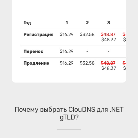
Год
1
2
3
4
Регистрация
$16.29
$32.58
$48.87
$65.16
$48.37
$64.16
Перенос
$16.29
-
-
-
Продление
$16.29
$32.58
$48.87
$65.16
$48.37
$64.16
Почему выбрать ClouDNS для .NET
gTLD?