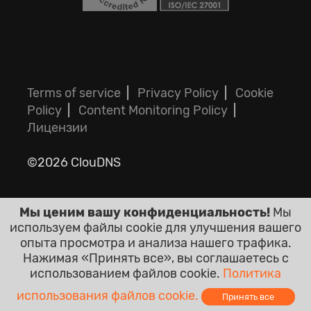
Terms of service
|
Privacy Policy
|
Cookie
Policy
|
Content Monitoring Policy
|
Лицензии
©2026 ClouDNS
Мы ценим вашу конфиденциальность!
Мы
используем файлы cookie для улучшения вашего
опыта просмотра и анализа нашего трафика.
Нажимая «Принять все», вы соглашаетесь с
Все цены являются окончательными и
использованием файлов cookie.
Политика
включают налоги. Никаких других
использования файлов cookie.
Принять все
скрытых платежей!