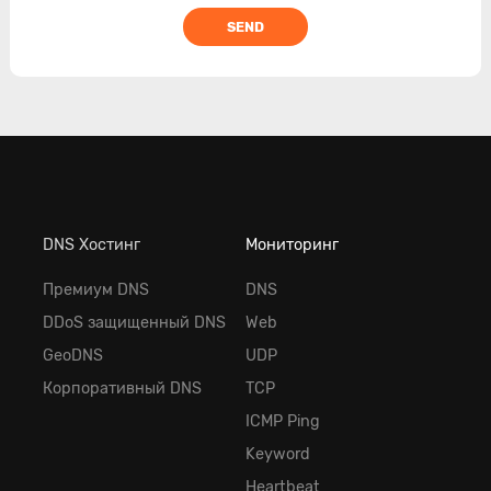
SEND
DNS Хостинг
Мониторинг
Премиум DNS
DNS
DDoS защищенный DNS
Web
GeoDNS
UDP
Корпоративный DNS
TCP
ICMP Ping
Keyword
Heartbeat