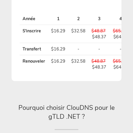
Année
1
2
3
4
S'inscrire
$16.29
$32.58
$48.87
$65.16
$48.37
$64.16
Transfert
$16.29
-
-
-
Renouveler
$16.29
$32.58
$48.87
$65.16
$48.37
$64.16
Pourquoi choisir ClouDNS pour le
gTLD .NET ?