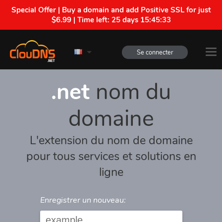
Special Offer | Buy a domain and add Positive SSL for just
$6.99 | Time left:
25 days 15:45:33
Se connecter
.net
nom du
domaine
L'extension du nom de domaine
pour tous services et solutions en
ligne
Enregistrer un nouveau: