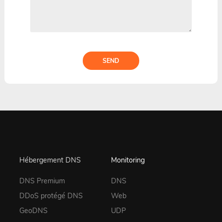
SEND
Hébergement DNS
Monitoring
DNS Premium
DNS
DDoS protégé DNS
Web
GeoDNS
UDP