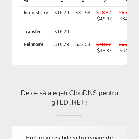
Înregistrare
$16.29
$32.58
$48.87
$65.16
$48.37
$64.16
Transfer
$16.29
-
-
-
Reînnoire
$16.29
$32.58
$48.87
$65.16
$48.37
$64.16
De ce să alegeți ClouDNS pentru
gTLD .NET?
Prețuri accesibile și transparente