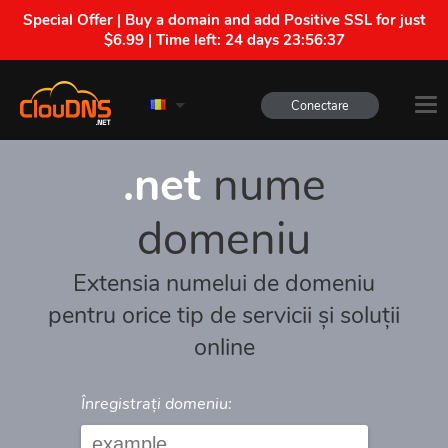
Special Offer | Buy a domain and add Positive SSL for just
$6.99 | Time left:
24 days 23:56:37
Conectare
.net
nume
domeniu
Extensia numelui de domeniu
pentru orice tip de servicii și soluții
online
Înregistrați domeniu: