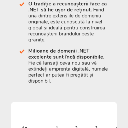
O tradiție a recunoașterii face ca
.NET să fie ușor de reținut.
Fiind
una dintre extensiile de domeniu
originale, este cunoscută la nivel
global și ideală pentru construirea
recunoașterii brandului peste
granițe.
Milioane de domenii .NET
excelente sunt încă disponibile.
Fie că lansați ceva nou sau vă
extindeți amprenta digitală, numele
perfect ar putea fi pregătit și
disponibil.
An
1
2
3
4