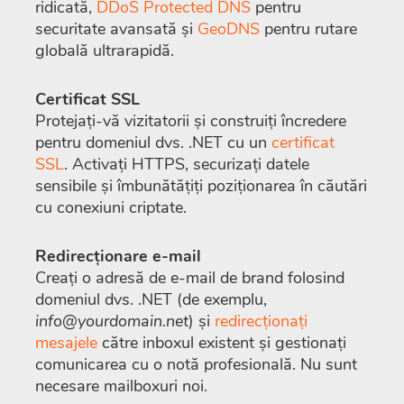
ridicată,
DDoS Protected DNS
pentru
securitate avansată și
GeoDNS
pentru rutare
globală ultrarapidă.
Certificat SSL
Protejați-vă vizitatorii și construiți încredere
pentru domeniul dvs. .NET cu un
certificat
SSL
. Activați HTTPS, securizați datele
sensibile și îmbunătățiți poziționarea în căutări
cu conexiuni criptate.
Redirecționare e-mail
Creați o adresă de e-mail de brand folosind
domeniul dvs. .NET (de exemplu,
info@yourdomain.net
) și
redirecționați
mesajele
către inboxul existent și gestionați
comunicarea cu o notă profesională. Nu sunt
necesare mailboxuri noi.