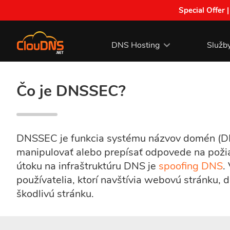
Special Offer 
DNS Hosting
Služb
Čo je DNSSEC?
DNSSEC je funkcia systému názvov domén (DN
manipulovať alebo prepísať odpovede na poži
útoku na infraštruktúru DNS je
spoofing DNS
.
používatelia, ktorí navštívia webovú stránku,
škodlivú stránku.