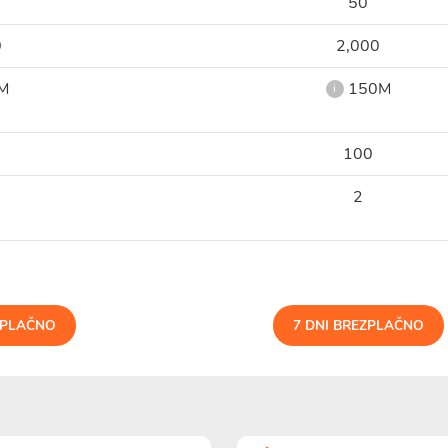
50
0
2,000
M
150M
i
100
2
ZPLAČNO
7 DNI BREZPLAČNO