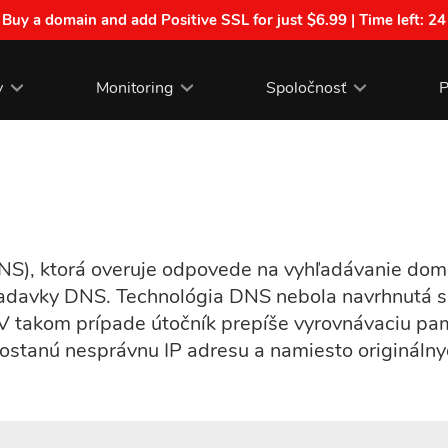
| Buy a domain and add Positive SSL for just $6.99 | Time left:
24
y
Monitoring
Spoločnosť
P
S), ktorá overuje odpovede na vyhľadávanie dom
adavky DNS. Technológia DNS nebola navrhnutá s
 V takom prípade útočník prepíše vyrovnávaciu pa
 dostanú nesprávnu IP adresu a namiesto originál