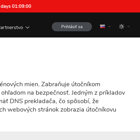
 days 01:08:59
Prihlásiť sa
artnerstvo
énových mien. Zabraňuje útočníkom
 ohľadom na bezpečnosť. Jedným z príkladov
mäť DNS prekladača, čo spôsobí, že
nych webových stránok zobrazia útočníkovu