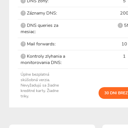
DNS zóny:
5
?
Záznamy DNS:
20
?
DNS queries za
5
?
i
mesiac:
Mail forwards:
10
?
Kontroly zlyhania a
1
?
monitorovania DNS:
Úplne bezplatná
skúšobná verzia.
Nevyžadujú sa žiadne
kreditné karty. Žiadne
30 DNI BRE
triky.