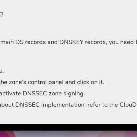
?
omain DS records and DNSKEY records, you need to
e.
e zone's control panel and click on it.
deactivate DNSSEC zone signing.
e about DNSSEC implementation, refer to the Clo