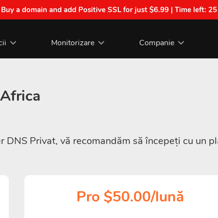
| Buy a domain and add Positive SSL for just $6.99 | Time left:
25
cii
Monitorizare
Companie
Africa
DNS Privat, vă recomandăm să începeți cu un plan 
Pro $50.00/lună