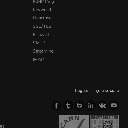
ICMP Ping
Keyword
Heartbeat
SSL/TLS
Firewall
SMTP
Streaming
IMAP
Legături rețele sociale
als