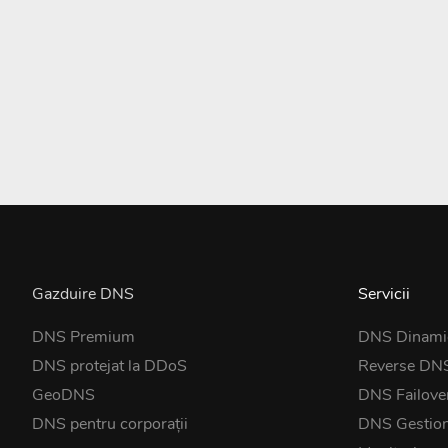
Gazduire DNS
Servicii
DNS Premium
DNS Dinami
DNS protejat la DDoS
Reverse DN
GeoDNS
DNS Failove
DNS pentru corporații
DNS Gestio