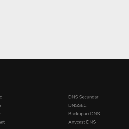
c
DNS Secundar
S
DNSSEC
r
Backupuri DNS
nat
Anycast DNS