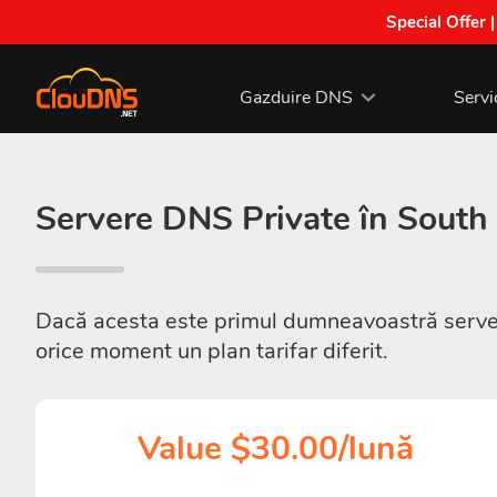
Special Offer 
Gazduire DNS
Servi
Servere DNS Private în South 
Dacă acesta este primul dumneavoastră server 
orice moment un plan tarifar diferit.
Value $30.00/lună