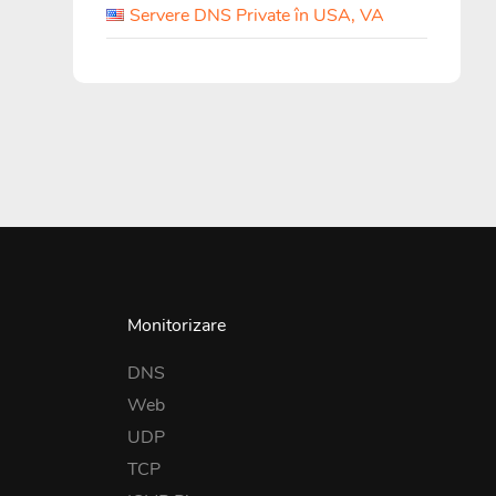
Servere DNS Private în USA, VA
Monitorizare
DNS
Web
UDP
TCP