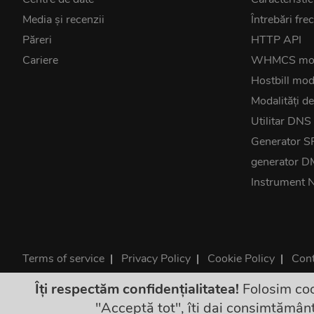
Media și recenzii
Întrebări fre
Păreri
HTTP API
Cariere
WHMCS mo
Hostbill mod
Modalități de
Utilitar DNS
Generator S
generator 
Instrument 
Terms of service
|
Privacy Policy
|
Cookie Policy
|
Cont
©2026 ClouDNS
Îți respectăm confidențialitatea!
Folosim coo
Prețurile
"Acceptă tot", îți dai consimțământ