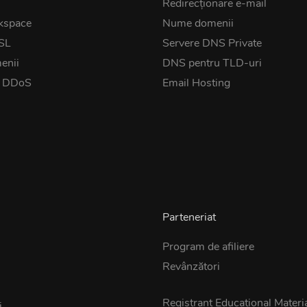
Redirecționare e-mail
kspace
Nume domenii
SSL
Servere DNS Private
enii
DNS pentru TLD-uri
t DDoS
Email Hosting
Parteneriat
Program de afiliere
Revânzători
z
Registrant Educational Materi
i