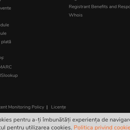
Registrant Benefits and Respon
cvente
Whois
dule
ule
 plată
PF
DMARC
NSlookup
ent Monitoring Policy
|
Licențe
kies pentru a-ți îmbunătăți experiența de navigare
 sunt finale și includ toate taxele. Nu există costuri suplimentar
ul pentru utilizarea cookies.
Politica privind cooki