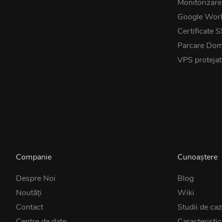
Monitorizare
Google Wor
Certificate 
Parcare Dom
VPS proteja
Companie
Cunoaștere
Despre Noi
Blog
Noutăţi
Wiki
Contact
Studii de ca
Centre de date
Caracteristic