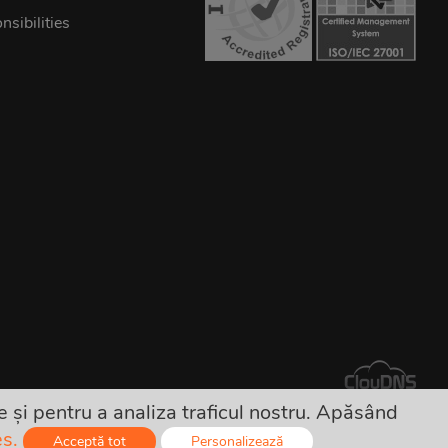
sibilities
 și pentru a analiza traficul nostru. Apăsând
e ascunse!
es.
Acceptă tot
Personalizează