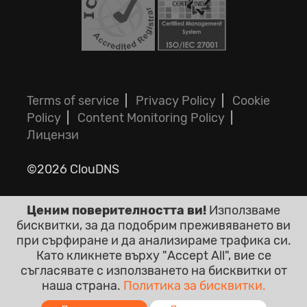
Terms of service
|
Privacy Policy
|
Cookie
Policy
|
Content Monitoring Policy
|
Лицензи
©2026 ClouDNS
Ценим поверителността ви!
Използваме
бисквитки, за да подобрим преживяването ви
при сърфиране и да анализираме трафика си.
Като кликнете върху "Accept All", вие се
съгласявате с използването на бисквитки от
Всички цени са крайни с включен ДДС.
наша страна.
Политика за бисквитки.
Без други скрити такси!