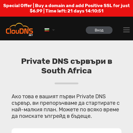
Special Offer | Buy a domain and add Positive SSL for just
$6.99 | Time left:
21 days 14:10:50
Вход
Private DNS сървъри в
South Africa
Ако това е вашият първи Private DNS
сървър, ви препоръчваме да стартирате с
най-малкия план. Можете по всяко време
да поискате ъпгрейд в бъдеще.