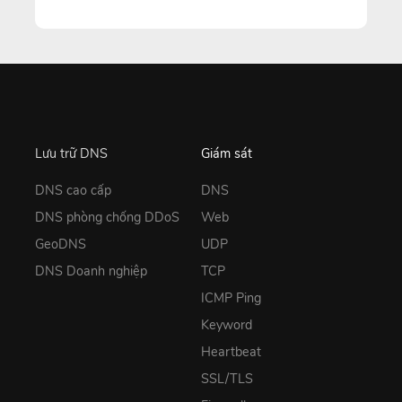
Lưu trữ DNS
Giám sát
DNS cao cấp
DNS
DNS phòng chống DDoS
Web
GeoDNS
UDP
DNS Doanh nghiệp
TCP
ICMP Ping
Keyword
Heartbeat
SSL/TLS