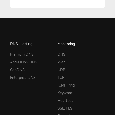
DNS-Hosting
Monitoring
Premium DNS
DNS
Anti-DDoS DNS
Web
GeoDNS
UDP
Enterprise DNS
TCP
ICMP Ping
Keyword
Heartbeat
SSL/TLS